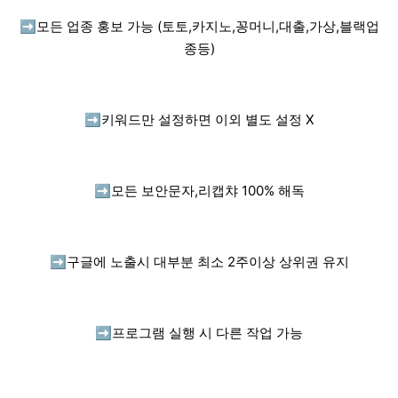
➡️
모든 업종 홍보 가능 (토토,카지노,꽁머니,대출,가상,블랙업
종등)
➡️
키워드만 설정하면 이외 별도 설정 X
➡️
모든 보안문자,리캡챠 100% 해독
➡️
구글에 노출시 대부분 최소 2주이상 상위권 유지
➡️
프로그램 실행 시 다른 작업 가능