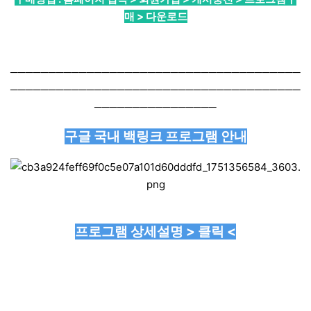
매 > 다운로드
──────────────────────────────────────
──────────────────────────────────────
────────────────
구글 국내 백링크 프로그램 안내
프로그램 상세설명 > 클릭 <