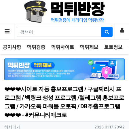
기
로
메뉴
공지사항
먹튀검증
먹튀사이트
먹튀제보
토토정보
❤️❤️❤️사이트 자동 홍보프로그램 / 구글찌라시 프
로그램 / 백링크 생성 프로그램 /텔레그램 홍보프로
그램 / 카카오톡 파워볼 오토픽 / DB추출프로그램
❤️❤️❤️ - #커뮤니티매크로
작성자 정보
작성
작성일
해새애개
2026.01.17 20:42