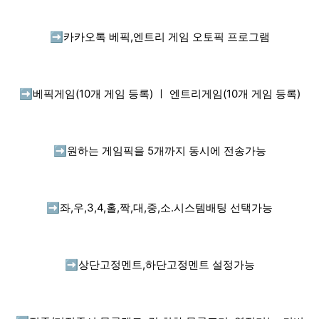
➡️
카카오톡 베픽,엔트리 게임 오토픽 프로그램
➡️
베픽게임(10개 게임 등록) ㅣ 엔트리게임(10개 게임 등록)
➡️
원하는 게임픽을 5개까지 동시에 전송가능
➡️
좌,우,3,4,홀,짝,대,중,소.시스템배팅 선택가능
➡️
상단고정멘트,하단고정멘트 설정가능