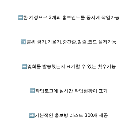
➡️
한 계정으로 3개의 홍보멘트를 동시에 작업가능
➡️
글씨 굵기,기울기,중간줄,밑줄,코드 설저가능
➡️
몇회를 발송했는지 표기할 수 있는 횟수기능
➡️
작업로그에 실시간 작업현황이 표기
➡️
기본적인 홍보방 리스트 300개 제공