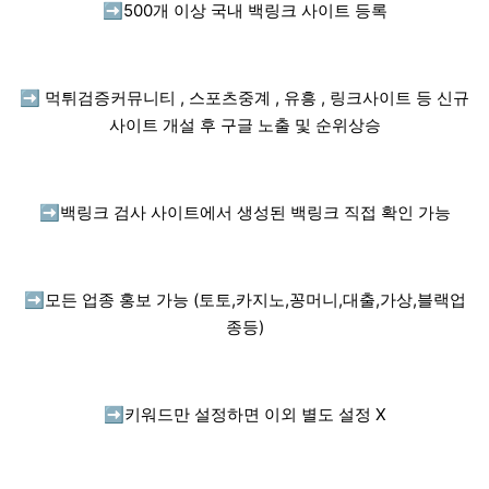
➡️
500개 이상 국내 백링크 사이트 등록
➡️
먹튀검증커뮤니티 , 스포츠중계 , 유흥 , 링크사이트 등 신규
사이트 개설 후 구글 노출 및 순위상승
➡️
백링크 검사 사이트에서 생성된 백링크 직접 확인 가능
➡️
모든 업종 홍보 가능 (토토,카지노,꽁머니,대출,가상,블랙업
종등)
➡️
키워드만 설정하면 이외 별도 설정 X