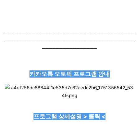
──────────────────────────────────────
──────────────────────────────────────
────────────────
카카오톡 오토픽 프로그램 안내
프로그램 상세설명 > 클릭 <