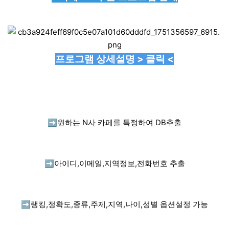
프로그램 상세설명 > 클릭 <
➡️
원하는 N사 카페를 특정하여 DB추출
➡️
아이디,이메일,지역정보,전화번호 추출
➡️
랭킹,정확도,종류,주제,지역,나이,성별 옵션설정 가능