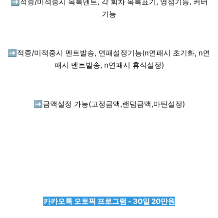
➡️
적중/미적중시 목록멘트, 각 회차 목록표기, 영점기능, 커버
기능
➡️
적중/미적중시 멘트발송, 연패설정기능(n연패시 초기화, n연
패시 멘트발송, n연패시 휴식설정)
➡️
금액설정 가능(고정금액,랜덤금액,마틴설정)
카카오톡 오토픽 프로그램 - 30일 20만원