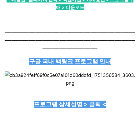
매 > 다운로드
──────────────────────────────────────
──────────────────────────────────────
────────────────
구글 국내 백링크 프로그램 안내
프로그램 상세설명 > 클릭 <