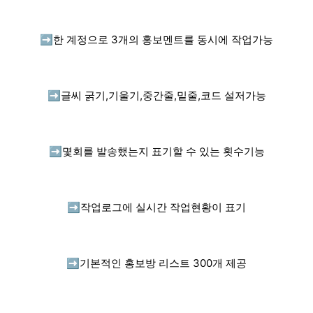
➡️
한 계정으로 3개의 홍보멘트를 동시에 작업가능
➡️
글씨 굵기,기울기,중간줄,밑줄,코드 설저가능
➡️
몇회를 발송했는지 표기할 수 있는 횟수기능
➡️
작업로그에 실시간 작업현황이 표기
➡️
기본적인 홍보방 리스트 300개 제공