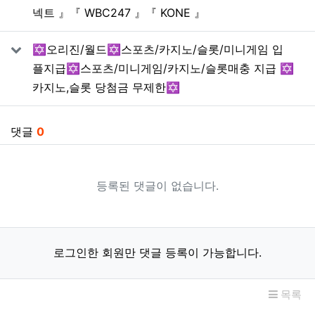
넥트 』『 WBC247 』『 KONE 』
✡️오리진/월드✡️스포츠/카지노/슬롯/미니게임 입
플지급✡️스포츠/미니게임/카지노/슬롯매충 지급 ✡️
카지노,슬롯 당첨금 무제한✡️
댓글
0
등록된 댓글이 없습니다.
로그인한 회원만 댓글 등록이 가능합니다.
목록