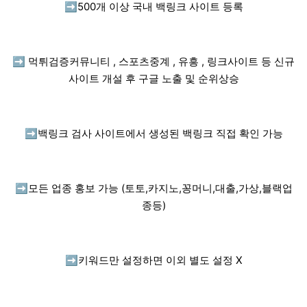
➡️
500개 이상 국내 백링크 사이트 등록
➡️
먹튀검증커뮤니티 , 스포츠중계 , 유흥 , 링크사이트 등 신규
사이트 개설 후 구글 노출 및 순위상승
➡️
백링크 검사 사이트에서 생성된 백링크 직접 확인 가능
➡️
모든 업종 홍보 가능 (토토,카지노,꽁머니,대출,가상,블랙업
종등)
➡️
키워드만 설정하면 이외 별도 설정 X