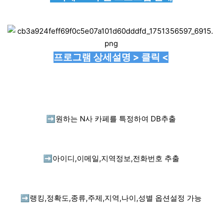
프로그램 상세설명 > 클릭 <
➡️
원하는 N사 카페를 특정하여 DB추출
➡️
아이디,이메일,지역정보,전화번호 추출
➡️
랭킹,정확도,종류,주제,지역,나이,성별 옵션설정 가능