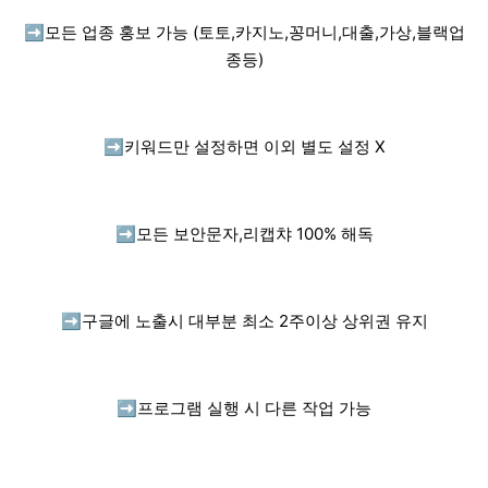
➡️
모든 업종 홍보 가능 (토토,카지노,꽁머니,대출,가상,블랙업
종등)
➡️
키워드만 설정하면 이외 별도 설정 X
➡️
모든 보안문자,리캡챠 100% 해독
➡️
구글에 노출시 대부분 최소 2주이상 상위권 유지
➡️
프로그램 실행 시 다른 작업 가능