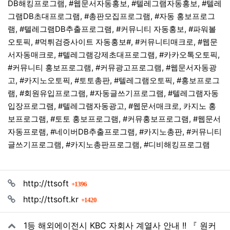
DB해킹프로그램, #웹문서자동홍보, #텔레그램자동홍보, #텔레
그램DB초대프로그램, #총판모집프로그램, #자동 홍보프로그
램, #텔레그램DB추출프로그램, #커뮤니티 자동홍보, #파워볼
오토픽, #먹튀검증사이트 자동홍보#, #커뮤니티매크로, #웹문
서자동매크로, #텔레그램강제초대프로그램, #카카오톡오토픽,
#커뮤니티 홍보프로그램, #커뮤광고프로그램, #웹문서자동광
고, #카지노오토픽, #토토총판, #텔레그램오토픽, #홍보프로그
램, #회원유입프로그램, #자동글쓰기프로그램, #텔레그램자동
입장프로그램, #텔레그램자동광고, #웹문서매크로, 카지노 홍
보프로그램, #토토 홍보프로그램, #커뮤홍보프로그램, #웹문서
자동프로램, #네이버DB추출프로그램, #카지노총판, #커뮤니티
글쓰기프로그램, #카지노총판프로그램, #디비해킹프로그램
관련자료
회 연결
http://ttsoft
1396
회 연결
http://ttsoft.kr
1420
1등 해외에이전시 KBC 자회사 계열사 안내 !! 『 원커