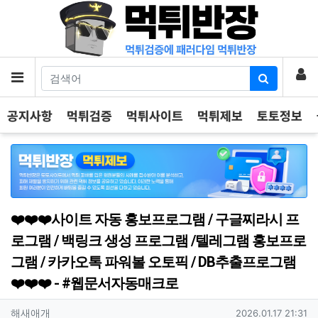
기
로
메뉴
공지사항
먹튀검증
먹튀사이트
먹튀제보
토토정보
❤️❤️❤️사이트 자동 홍보프로그램 / 구글찌라시 프
로그램 / 백링크 생성 프로그램 /텔레그램 홍보프로
그램 / 카카오톡 파워볼 오토픽 / DB추출프로그램
❤️❤️❤️ - #웹문서자동매크로
작성자 정보
작성
작성일
해새애개
2026.01.17 21:31