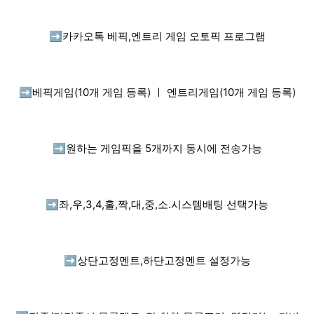
➡️
카카오톡 베픽,엔트리 게임 오토픽 프로그램
➡️
베픽게임(10개 게임 등록) ㅣ 엔트리게임(10개 게임 등록)
➡️
원하는 게임픽을 5개까지 동시에 전송가능
➡️
좌,우,3,4,홀,짝,대,중,소.시스템배팅 선택가능
➡️
상단고정멘트,하단고정멘트 설정가능