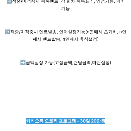
➡️
적중/미적중시 목록멘트, 각 회차 목록표기, 영점기능, 커버
기능
➡️
적중/미적중시 멘트발송, 연패설정기능(n연패시 초기화, n연
패시 멘트발송, n연패시 휴식설정)
➡️
금액설정 가능(고정금액,랜덤금액,마틴설정)
카카오톡 오토픽 프로그램 - 30일 20만원