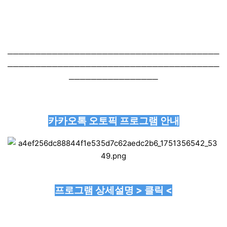
──────────────────────────────────────
──────────────────────────────────────
────────────────
카카오톡 오토픽 프로그램 안내
프로그램 상세설명 > 클릭 <