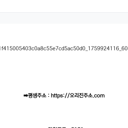
➡️평생주소 :
https://오리진주소.com