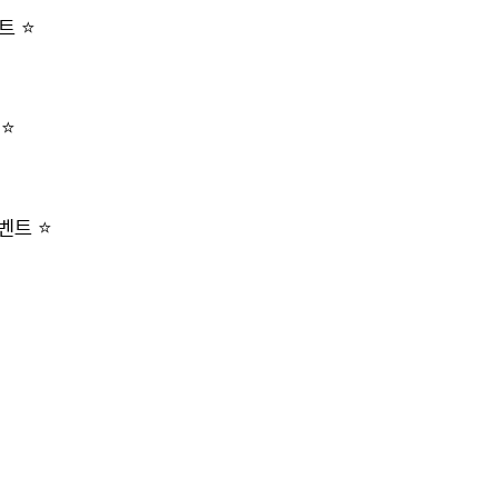
 ⭐️
⭐️
벤트 ⭐️