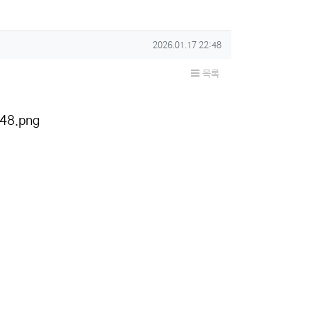
작성일
2026.01.17 22:48
목록