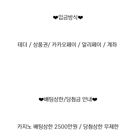
❤️입금방식❤️
테더 / 상품권/ 카카오페이 / 알리페이 / 계좌
❤️배팅상한/당첨금 안내❤️
카지노 배팅상한 2500만원 / 당첨상한 무제한