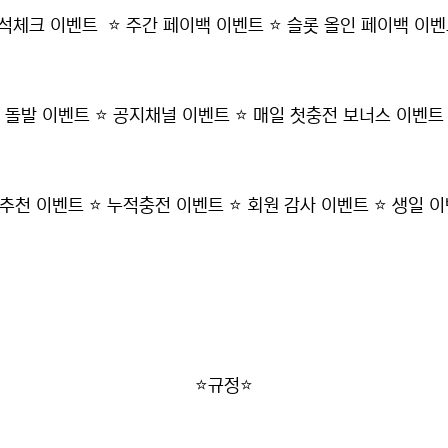
출석체크 이벤트 ⭐️ 주간 페이백 이벤트 ⭐️ 슬롯 올인 페이백 이벤트
️ 돌발 이벤트 ⭐️ 공지채널 이벤트 ⭐️ 매일 첫충전 보너스 이벤트 
인추천 이벤트 ⭐️ 누적충전 이벤트 ⭐️ 회원 감사 이벤트 ⭐️ 생일 이
⭐️규정⭐️