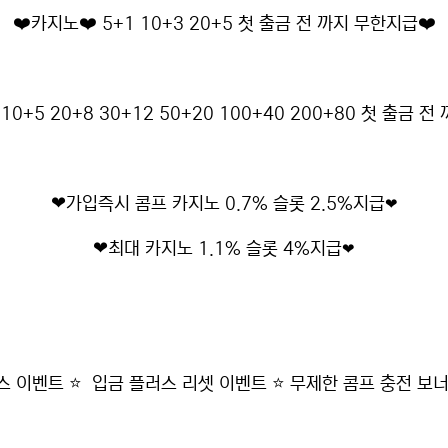
❤️카지노❤️ 5+1 10+3 20+5 첫 출금 전 까지 무한지급❤️
 10+5 20+8 30+12 50+20 100+40 200+80 첫 출금 
❤가입즉시 콤프 카지노 0.7% 슬롯 2.5%지급
❤
❤최대 카지노 1.1% 슬롯 4%지급
❤
스 이벤트 ⭐️ 입금 플러스 리셋 이벤트 ⭐️ 무제한 콤프 충전 보너