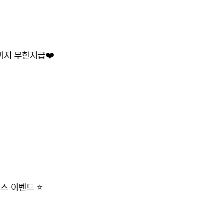
전 까지 무한지급❤️
스 이벤트 ⭐️