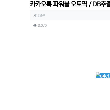
카카오톡 파워볼 오토픽 / DB추출
작성자 정보
작성
새남율곤
컨텐츠 정보
조회
3,070
본문