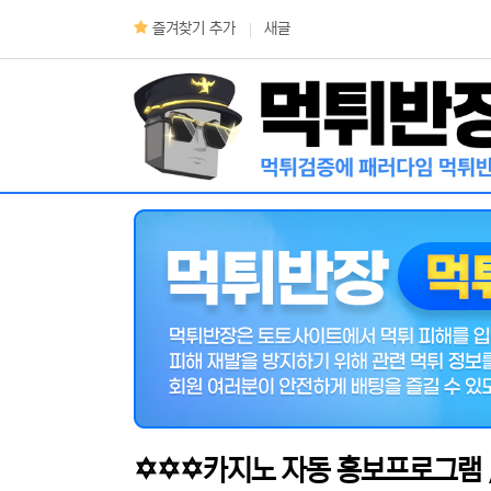
상단 네비
즐겨찾기 추가
새글
메인 메뉴
✡️✡️✡️카지노 자동 홍보프로그램