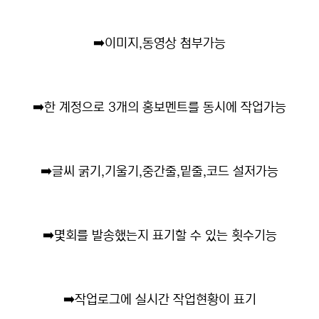
➡️
이미지,동영상 첨부가능
➡️
한 계정으로 3개의 홍보멘트를 동시에 작업가능
➡️
글씨 굵기,기울기,중간줄,밑줄,코드 설저가능
➡️
몇회를 발송했는지 표기할 수 있는 횟수기능
➡️
작업로그에 실시간 작업현황이 표기