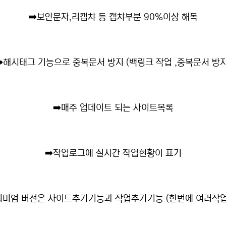
➡️
보안문자,리캡챠 등 캡챠부분 90%이상 해독
️
해시태그 기능으로 중복문서 방지 (백링크 작업 ,중복문서 방지
➡️
매주 업데이트 되는 사이트목록
➡️
작업로그에 실시간 작업현황이 표기
미엄 버전은 사이트추가기능과 작업추가기능 (한번에 여러작업