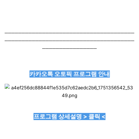
──────────────────────────────────────
──────────────────────────────────────
────────────────
카카오톡 오토픽 프로그램 안내
프로그램 상세설명 > 클릭 <