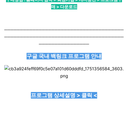
매 > 다운로드
──────────────────────────────────────
──────────────────────────────────────
────────────────
구글 국내 백링크 프로그램 안내
프로그램 상세설명 > 클릭 <