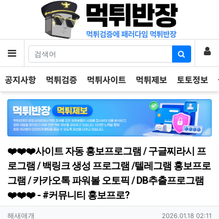
기
로
메뉴
공지사항
먹튀검증
먹튀사이트
먹튀제보
토토정보
❤️❤️❤️사이트 자동 홍보프로그램 / 구글찌라시 프
로그램 / 백링크 생성 프로그램 /텔레그램 홍보프로
그램 / 카카오톡 파워볼 오토픽 / DB추출프로그램
❤️❤️❤️ - #커뮤니티 홍보프로?
작성자 정보
작성
작성일
해새애개
2026.01.18 02:11