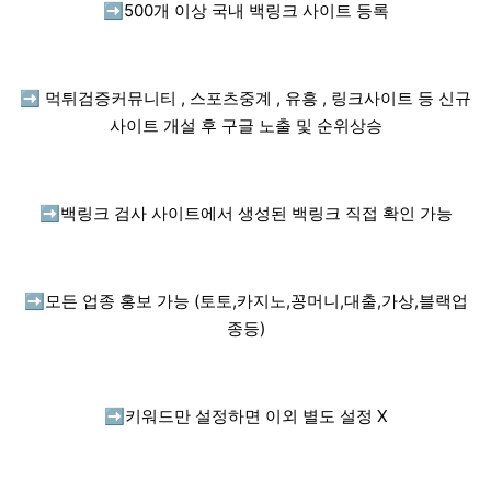
➡️
500개 이상 국내 백링크 사이트 등록
➡️
먹튀검증커뮤니티 , 스포츠중계 , 유흥 , 링크사이트 등 신규
사이트 개설 후 구글 노출 및 순위상승
➡️
백링크 검사 사이트에서 생성된 백링크 직접 확인 가능
➡️
모든 업종 홍보 가능 (토토,카지노,꽁머니,대출,가상,블랙업
종등)
➡️
키워드만 설정하면 이외 별도 설정 X