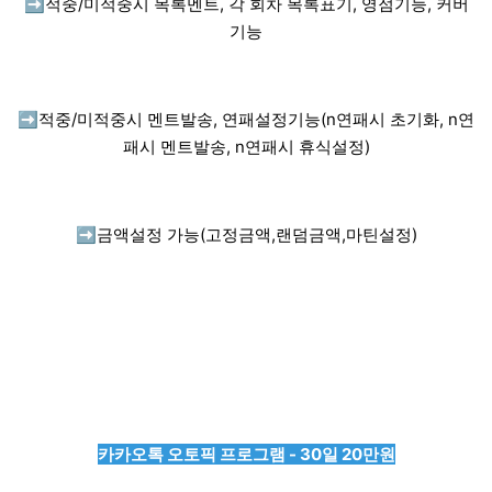
➡️
적중/미적중시 목록멘트, 각 회차 목록표기, 영점기능, 커버
기능
➡️
적중/미적중시 멘트발송, 연패설정기능(n연패시 초기화, n연
패시 멘트발송, n연패시 휴식설정)
➡️
금액설정 가능(고정금액,랜덤금액,마틴설정)
카카오톡 오토픽 프로그램 - 30일 20만원