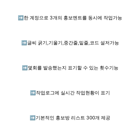
➡️
한 계정으로 3개의 홍보멘트를 동시에 작업가능
➡️
글씨 굵기,기울기,중간줄,밑줄,코드 설저가능
➡️
몇회를 발송했는지 표기할 수 있는 횟수기능
➡️
작업로그에 실시간 작업현황이 표기
➡️
기본적인 홍보방 리스트 300개 제공