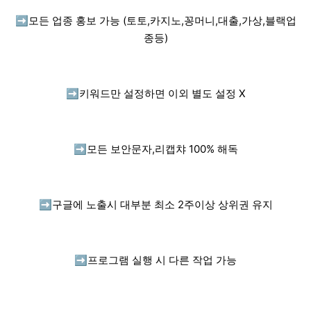
➡️
모든 업종 홍보 가능 (토토,카지노,꽁머니,대출,가상,블랙업
종등)
➡️
키워드만 설정하면 이외 별도 설정 X
➡️
모든 보안문자,리캡챠 100% 해독
➡️
구글에 노출시 대부분 최소 2주이상 상위권 유지
➡️
프로그램 실행 시 다른 작업 가능