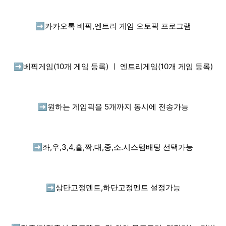
➡️
카카오톡 베픽,엔트리 게임 오토픽 프로그램
➡️
베픽게임(10개 게임 등록) ㅣ 엔트리게임(10개 게임 등록)
➡️
원하는 게임픽을 5개까지 동시에 전송가능
➡️
좌,우,3,4,홀,짝,대,중,소.시스템배팅 선택가능
➡️
상단고정멘트,하단고정멘트 설정가능