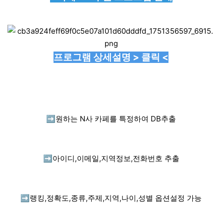
프로그램 상세설명 > 클릭 <
➡️
원하는 N사 카페를 특정하여 DB추출
➡️
아이디,이메일,지역정보,전화번호 추출
➡️
랭킹,정확도,종류,주제,지역,나이,성별 옵션설정 가능