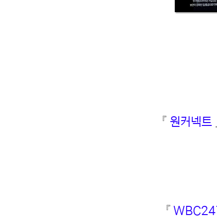
『
원커넥트
『
WBC24