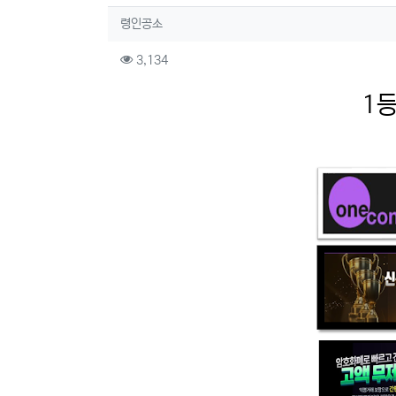
작성자 정보
작성
령인공소
컨텐츠 정보
조회
3,134
1등
본문