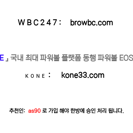
W B C 2 4 7 :
browbc.com
E
』 국내 최대 파워볼 플랫폼 동행 파워볼 E
:
kone33.com
K O N E
추천인:
as90
로 가입 해야 한방에 승인 처리 됩니다.