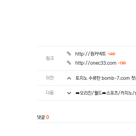
관련자료
회 연결
http://원커넥트
1445
링크
회 연
http://onec33.com
1505
이전
토지노 수류탄 bomb-7.com 첫충5
다음
➡️오리진/월드➡️스포츠/카지노
댓글
0