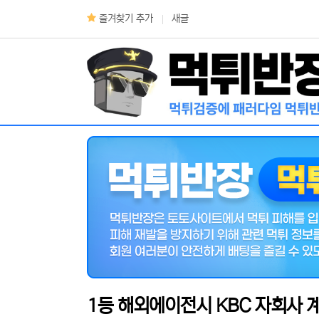
상단 네비
즐겨찾기 추가
새글
메인 메뉴
1등 해외에이전시 KBC 자회사 계열사