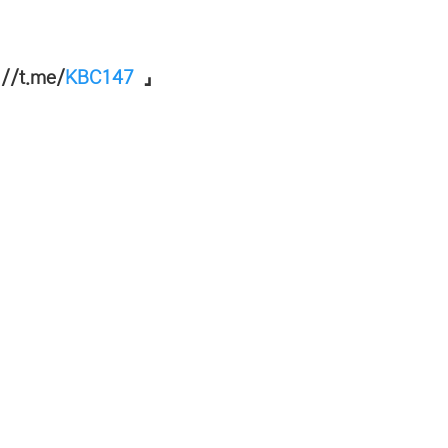
://t.me/
KBC147
』