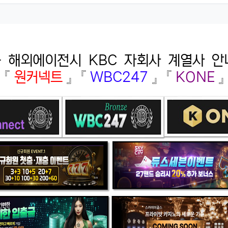
 해외에이전시 KBC 자회사 계열사 안내
『
원커넥트
』 『
WBC247
』 『
KONE
』