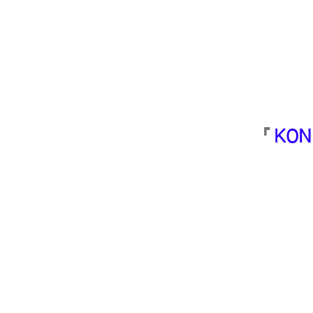
『
KON