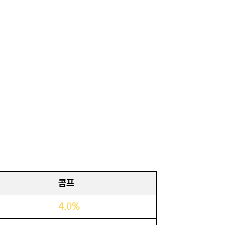
콤프
4.0%