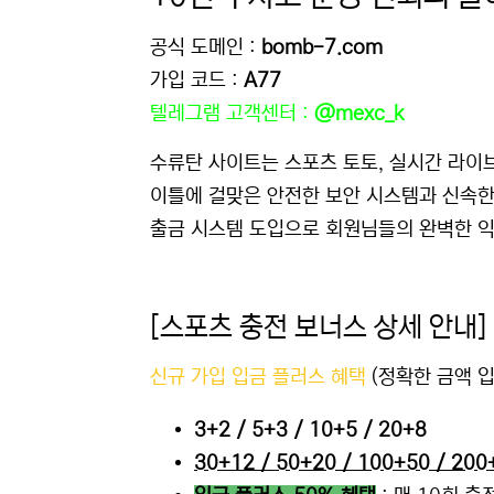
공식 도메인 :
bomb-7.com
가입 코드 :
A77
텔레그램 고객센터 :
@mexc_k
수류탄 사이트는 스포츠 토토, 실시간 라이브
이틀에 걸맞은 안전한 보안 시스템과 신속한 
출금 시스템 도입으로 회원님들의 완벽한 익
[스포츠 충전 보너스 상세 안내]
신규 가입 입금 플러스 혜택
(정확한 금액 입
3+2 / 5+3 / 10+5 / 20+8
30+12 / 50+20 / 100+50 / 200