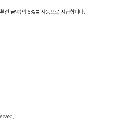
 환전 금액)의 5%를 자동으로 지급합니다.
erved.