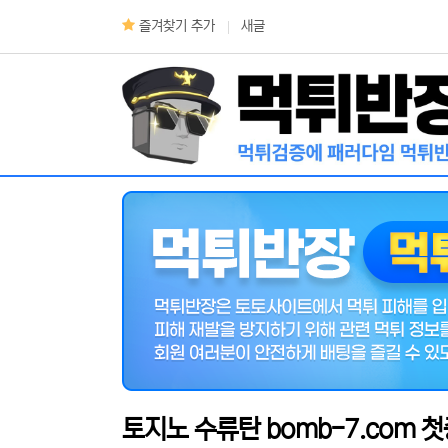
상단 네비
즐겨찾기 추가
새글
메인 메뉴
토지노 수류탄 bomb-7.com 첫충5