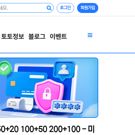
로그인
회원가입
토토정보
블로그
이벤트
+20 100+50 200+100 - 미