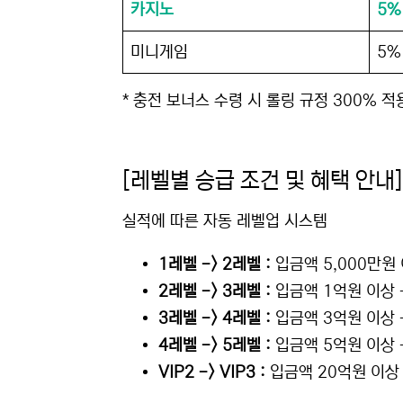
카지노
5%
미니게임
5%
* 충전 보너스 수령 시 롤링 규정 300% 
[레벨별 승급 조건 및 혜택 안내]
실적에 따른 자동 레벨업 시스템
1레벨 -> 2레벨 :
입금액 5,000만원 
2레벨 -> 3레벨 :
입금액 1억원 이상 +
3레벨 -> 4레벨 :
입금액 3억원 이상 +
4레벨 -> 5레벨 :
입금액 5억원 이상 +
VIP2 -> VIP3 :
입금액 20억원 이상 