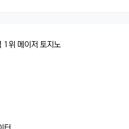
 1위 메이저 토지노
이터