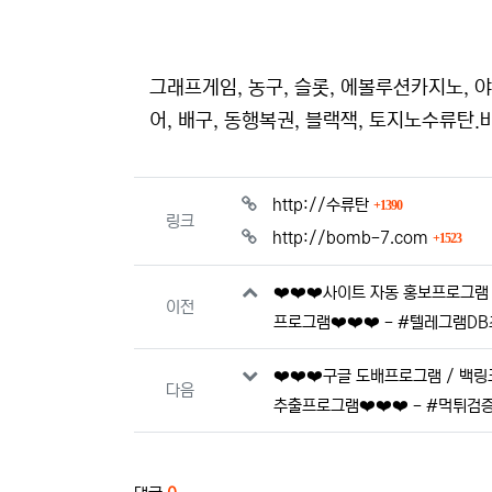
그래프게임, 농구, 슬롯, 에볼루션카지노, 
어, 배구, 동행복권, 블랙잭, 토지노수류탄.
관련자료
회 연결
http://수류탄
1390
링크
회 
http://bomb-7.com
1523
❤️❤️❤️사이트 자동 홍보프로그램
이전
프로그램❤️❤️❤️ - #텔레그램D
❤️❤️❤️구글 도배프로그램 / 백
다음
추출프로그램❤️❤️❤️ - #먹튀