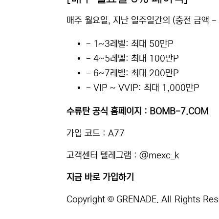
매주 월요일, 지난 일주일간의 (충전 금액 -
- 1~3레벨: 최대 50만P
- 4~5레벨: 최대 100만P
- 6~7레벨: 최대 200만P
- VIP ~ VVIP: 최대 1,000만P
수류탄 공식 홈페이지 :
BOMB-7.COM
가입 코드 : A77
고객센터 텔레그램 :
@mexc_k
지금 바로 가입하기
Copyright © GRENADE. All Rights Res