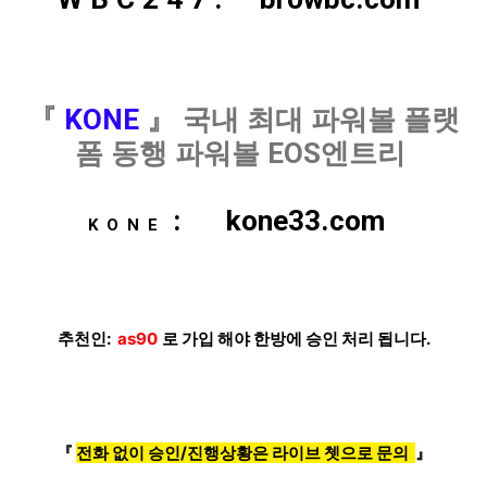
『
KONE
』 국내 최대 파워볼 플랫
폼 동행 파워볼 EOS엔트리
:
kone33.com
K O N E
추천인:
as90
로 가입 해야 한방에 승인 처리 됩니다.
『
전화 없이 승인/진행상황은 라이브 쳇으로 문의
』