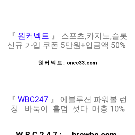
『
원커넥트
』 스포츠,카지노,슬롯
신규 가입 쿠폰 5만원+입금액 50%
원 커 넥 트 :
onec33.com
『
WBC247
』 에볼루션 파워볼 런
칭 바둑이 홀덤 섯다 매충 10%
W B C 2 4 7 :
browbc.com