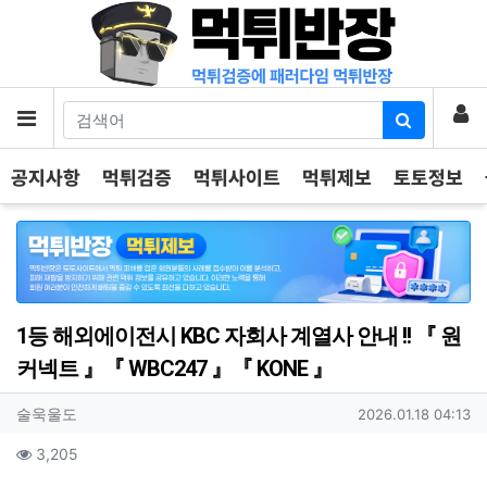
기
로
메뉴
공지사항
먹튀검증
먹튀사이트
먹튀제보
토토정보
1등 해외에이전시 KBC 자회사 계열사 안내 !! 『 원
커넥트 』『 WBC247 』『 KONE 』
작성자 정보
작성
작성일
술욱울도
2026.01.18 04:13
컨텐츠 정보
조회
3,205