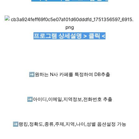
프로그램 상세설명 > 클릭 <
➡️
원하는 N사 카페를 특정하여 DB추출
➡️
아이디,이메일,지역정보,전화번호 추출
➡️
랭킹,정확도,종류,주제,지역,나이,성별 옵션설정 가능