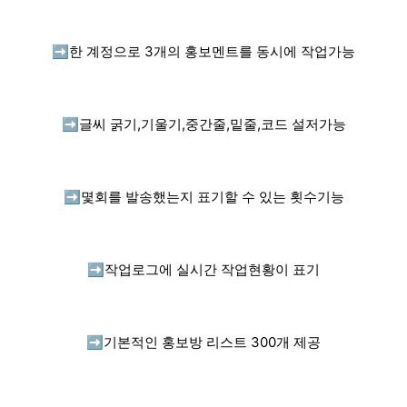
➡️
한 계정으로 3개의 홍보멘트를 동시에 작업가능
➡️
글씨 굵기,기울기,중간줄,밑줄,코드 설저가능
➡️
몇회를 발송했는지 표기할 수 있는 횟수기능
➡️
작업로그에 실시간 작업현황이 표기
➡️
기본적인 홍보방 리스트 300개 제공