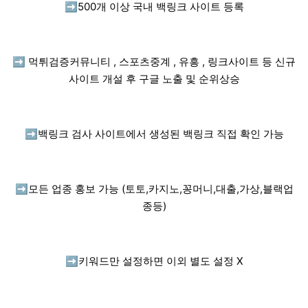
➡️
500개 이상 국내 백링크 사이트 등록
➡️
먹튀검증커뮤니티 , 스포츠중계 , 유흥 , 링크사이트 등 신규
사이트 개설 후 구글 노출 및 순위상승
➡️
백링크 검사 사이트에서 생성된 백링크 직접 확인 가능
➡️
모든 업종 홍보 가능 (토토,카지노,꽁머니,대출,가상,블랙업
종등)
➡️
키워드만 설정하면 이외 별도 설정 X