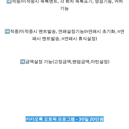
➡️
적중/미적중시 목록멘트, 각 회차 목록표기, 영점기능, 커버
기능
➡️
적중/미적중시 멘트발송, 연패설정기능(n연패시 초기화, n연
패시 멘트발송, n연패시 휴식설정)
➡️
금액설정 가능(고정금액,랜덤금액,마틴설정)
카카오톡 오토픽 프로그램 - 30일 20만원