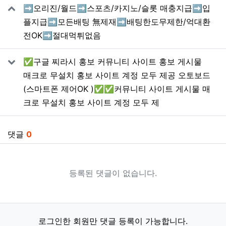
➡️오리진/월드➡️스포츠/카지노/슬롯 매충지급➡️입
플지급➡️모든배팅 無제재➡️배팅한도무제한/억대환
전OK➡️절대먹튀없음
✅구글 찌라시 홍보 커뮤니티 사이트 홍보 게시물
매크로 무설치 홍보 사이트 계정 모두 제공 오토보드
(스마트폰 제어OK )✅✅커뮤니티 사이트 게시물 매
크로 무설치 홍보 사이트 계정 모두 제
댓글
0
등록된 댓글이 없습니다.
로그인한 회원만 댓글 등록이 가능합니다.