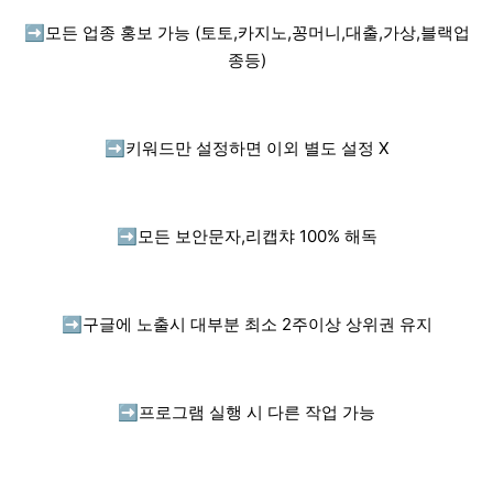
➡️
모든 업종 홍보 가능 (토토,카지노,꽁머니,대출,가상,블랙업
종등)
➡️
키워드만 설정하면 이외 별도 설정 X
➡️
모든 보안문자,리캡챠 100% 해독
➡️
구글에 노출시 대부분 최소 2주이상 상위권 유지
➡️
프로그램 실행 시 다른 작업 가능