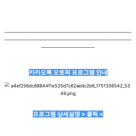
──────────────────────────────────────
──────────────────────────────────────
────────────────
카카오톡 오토픽 프로그램 안내
프로그램 상세설명 > 클릭 <