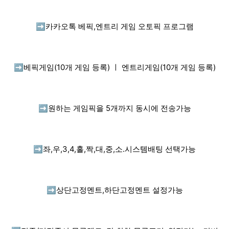
➡️
카카오톡 베픽,엔트리 게임 오토픽 프로그램
➡️
베픽게임(10개 게임 등록) ㅣ 엔트리게임(10개 게임 등록)
➡️
원하는 게임픽을 5개까지 동시에 전송가능
➡️
좌,우,3,4,홀,짝,대,중,소.시스템배팅 선택가능
➡️
상단고정멘트,하단고정멘트 설정가능