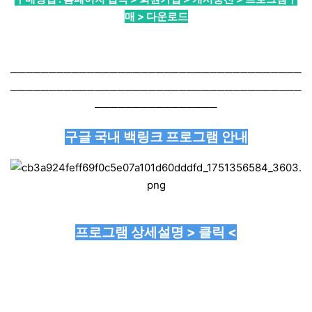
매 > 다운로드
──────────────────────────────────────
──────────────────────────────────────
────────────────
구글 국내 백링크 프로그램 안내
프로그램 상세설명 > 클릭 <