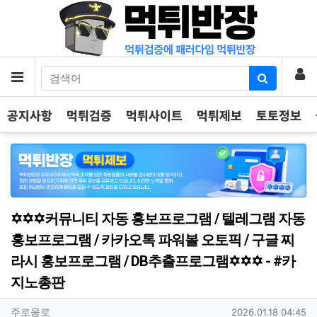
기
로
메뉴
공지사항
먹튀검증
먹튀사이트
먹튀제보
토토정보
✡️✡️✡️커뮤니티 자동 홍보프로그램 / 텔레그램 자동
홍보프로그램 / 카카오톡 파워볼 오토픽 / 구글 찌
라시 홍보프로그램 / DB추출프로그램✡️✡️✡️ - #카
지노총판
작성자 정보
작성
작성일
주로웅로
2026.01.18 04:45