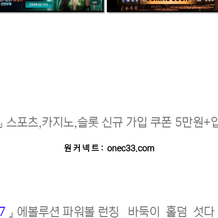
』 스포츠,카지노,슬롯 신규 가입 쿠폰 5만원+
원 커 넥 트 :
onec33.com
7
』 에볼루션 파워볼 런칭 바둑이 홀덤 섯다 