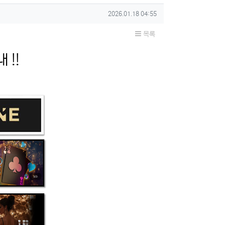
작성일
2026.01.18 04:55
목록
 !!