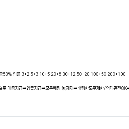
결
0% 입플 3+2 5+3 10+5 20+8 30+12 50+20 100+50 200+100
/슬롯 매충지급➡️입플지급➡️모든배팅 無제재➡️배팅한도무제한/억대환전OK