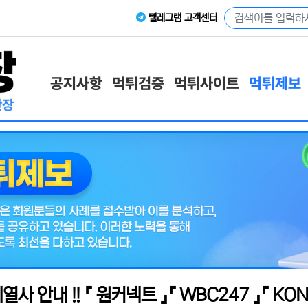
텔레그램 고객센터
공지사항
먹튀검증
먹튀사이트
먹튀제보
 안내 !! 『 원커넥트 』『 WBC247 』『 KON