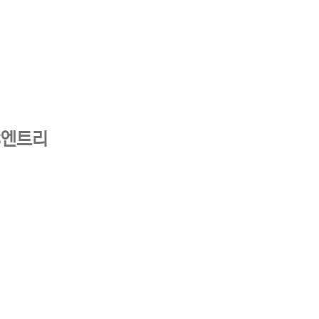
OS엔트리