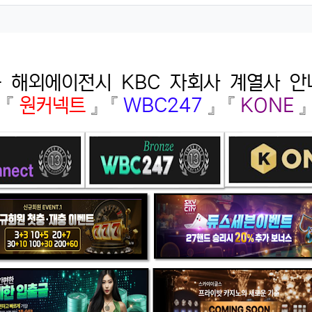
 해외에이전시 KBC 자회사 계열사 안내
『
원커넥트
』 『
WBC247
』 『
KONE
』