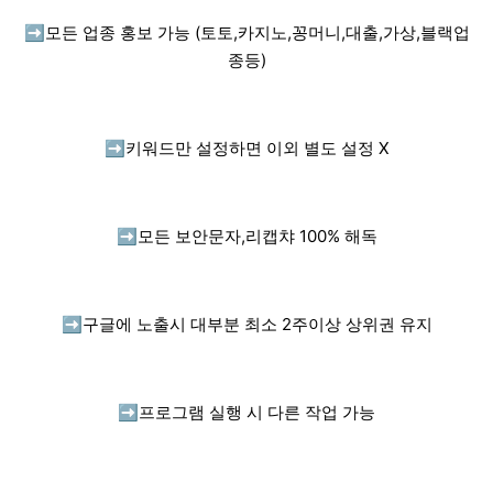
➡️
모든 업종 홍보 가능 (토토,카지노,꽁머니,대출,가상,블랙업
종등)
➡️
키워드만 설정하면 이외 별도 설정 X
➡️
모든 보안문자,리캡챠 100% 해독
➡️
구글에 노출시 대부분 최소 2주이상 상위권 유지
➡️
프로그램 실행 시 다른 작업 가능