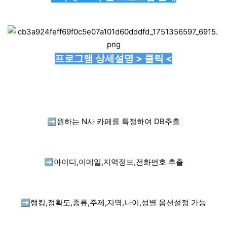
프로그램 상세설명 > 클릭 <
➡️
원하는 N사 카페를 특정하여 DB추출
➡️
아이디,이메일,지역정보,전화번호 추출
➡️
랭킹,정확도,종류,주제,지역,나이,성별 옵션설정 가능