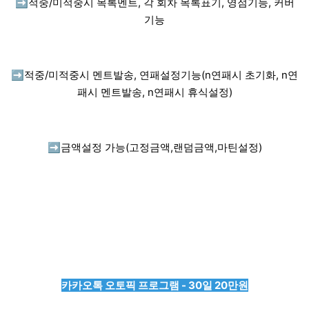
➡️
적중/미적중시 목록멘트, 각 회차 목록표기, 영점기능, 커버
기능
➡️
적중/미적중시 멘트발송, 연패설정기능(n연패시 초기화, n연
패시 멘트발송, n연패시 휴식설정)
➡️
금액설정 가능(고정금액,랜덤금액,마틴설정)
카카오톡 오토픽 프로그램 - 30일 20만원