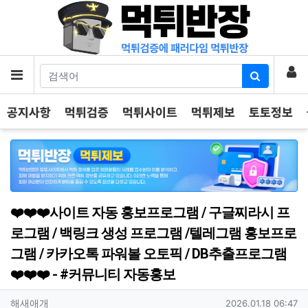
기
로
메뉴
공지사항
먹튀검증
먹튀사이트
먹튀제보
토토정보
❤️❤️❤️사이트 자동 홍보프로그램 / 구글찌라시 프
로그램 / 백링크 생성 프로그램 /텔레그램 홍보프로
그램 / 카카오톡 파워볼 오토픽 / DB추출프로그램
❤️❤️❤️ - #커뮤니티 자동홍보
작성자 정보
작성
작성일
해새애개
2026.01.18 06:47