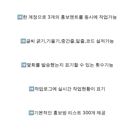
➡️
한 계정으로 3개의 홍보멘트를 동시에 작업가능
➡️
글씨 굵기,기울기,중간줄,밑줄,코드 설저가능
➡️
몇회를 발송했는지 표기할 수 있는 횟수기능
➡️
작업로그에 실시간 작업현황이 표기
➡️
기본적인 홍보방 리스트 300개 제공