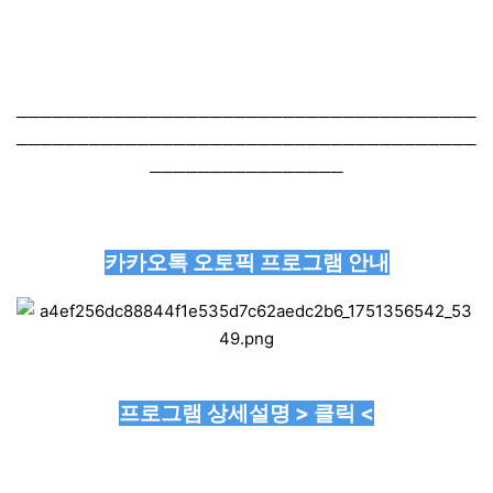
──────────────────────────────────────
──────────────────────────────────────
────────────────
카카오톡 오토픽 프로그램 안내
프로그램 상세설명 > 클릭 <