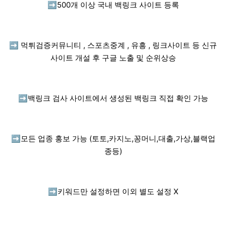
➡️
500개 이상 국내 백링크 사이트 등록
➡️
먹튀검증커뮤니티 , 스포츠중계 , 유흥 , 링크사이트 등 신규
사이트 개설 후 구글 노출 및 순위상승
➡️
백링크 검사 사이트에서 생성된 백링크 직접 확인 가능
➡️
모든 업종 홍보 가능 (토토,카지노,꽁머니,대출,가상,블랙업
종등)
➡️
키워드만 설정하면 이외 별도 설정 X