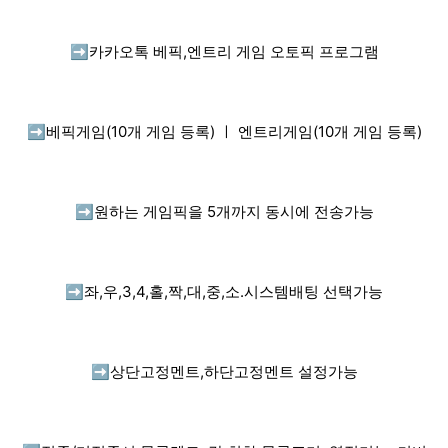
➡️
카카오톡 베픽,엔트리 게임 오토픽 프로그램
➡️
베픽게임(10개 게임 등록) ㅣ 엔트리게임(10개 게임 등록)
➡️
원하는 게임픽을 5개까지 동시에 전송가능
➡️
좌,우,3,4,홀,짝,대,중,소.시스템배팅 선택가능
➡️
상단고정멘트,하단고정멘트 설정가능