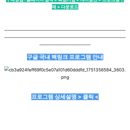
매 > 다운로드
──────────────────────────────────────
──────────────────────────────────────
────────────────
구글 국내 백링크 프로그램 안내
프로그램 상세설명 > 클릭 <