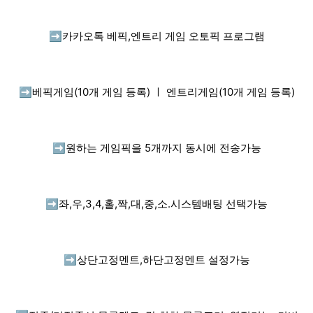
➡️
카카오톡 베픽,엔트리 게임 오토픽 프로그램
➡️
베픽게임(10개 게임 등록) ㅣ 엔트리게임(10개 게임 등록)
➡️
원하는 게임픽을 5개까지 동시에 전송가능
➡️
좌,우,3,4,홀,짝,대,중,소.시스템배팅 선택가능
➡️
상단고정멘트,하단고정멘트 설정가능