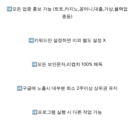
➡️
모든 업종 홍보 가능 (토토,카지노,꽁머니,대출,가상,블랙업
종등)
➡️
키워드만 설정하면 이외 별도 설정 X
➡️
모든 보안문자,리캡챠 100% 해독
➡️
구글에 노출시 대부분 최소 2주이상 상위권 유지
➡️
프로그램 실행 시 다른 작업 가능