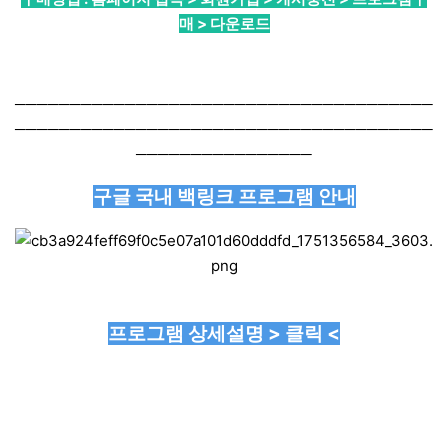
매 > 다운로드
──────────────────────────────────────
──────────────────────────────────────
────────────────
구글 국내 백링크 프로그램 안내
프로그램 상세설명 > 클릭 <