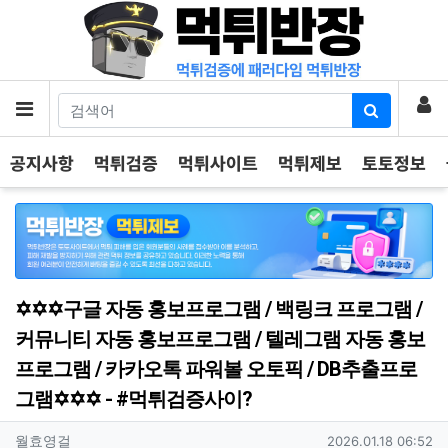
기
로
메뉴
공지사항
먹튀검증
먹튀사이트
먹튀제보
토토정보
✡️✡️✡️구글 자동 홍보프로그램 / 백링크 프로그램 /
커뮤니티 자동 홍보프로그램 / 텔레그램 자동 홍보
프로그램 / 카카오톡 파워볼 오토픽 / DB추출프로
그램✡️✡️✡️ - #먹튀검증사이?
작성자 정보
작성
작성일
월효영걸
2026.01.18 06:52