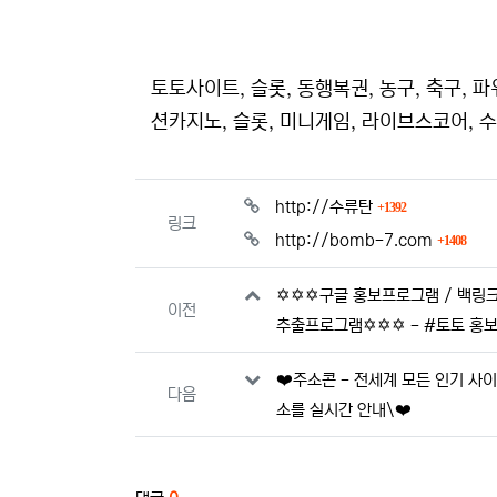
토토사이트, 슬롯, 동행복권, 농구, 축구,
션카지노, 슬롯, 미니게임, 라이브스코어, 
관련자료
회 연결
http://수류탄
1392
링크
회 
http://bomb-7.com
1408
✡️✡️✡️구글 홍보프로그램 / 백
이전
추출프로그램✡️✡️✡️ - #토토 홍
❤️주소콘 - 전세계 모든 인기 
다음
소를 실시간 안내\❤️