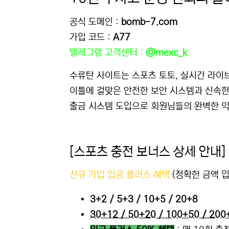
공식 도메인 :
bomb-7.com
가입 코드 :
A77
텔레그램 고객센터 :
@mexc_k
수류탄 사이트는 스포츠 토토, 실시간 라이브
이틀에 걸맞은 안전한 보안 시스템과 신속한 
출금 시스템 도입으로 회원님들의 완벽한 익
[스포츠 충전 보너스 상세 안내]
신규 가입 입금 플러스 혜택
(정확한 금액 입
3+2 / 5+3 / 10+5 / 20+8
30+12 / 50+20 / 100+50 / 200