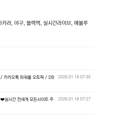
바카라, 야구, 블랙잭, 실시간라이브, 에볼루
작성일
2026.01.18 07:35
/ 카카오톡 파워볼 오토픽 / DB
작성일
2026.01.18 07:27
개❤️실시간 전세계 모든사이트 주