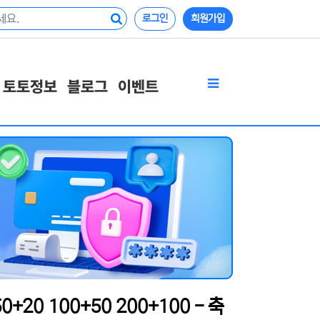
로그인
회원가입
토토정보
블로그
이벤트
+20 100+50 200+100 - 축