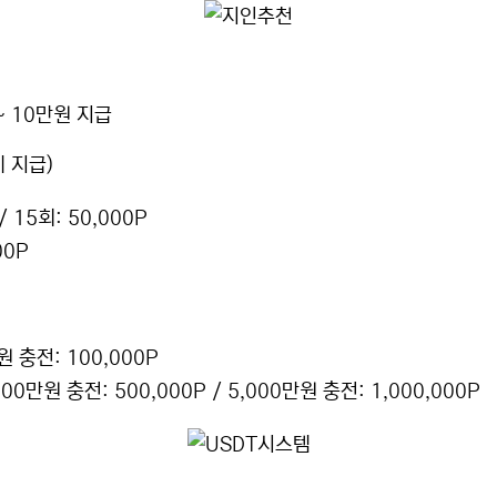
 ~ 10만원 지급
게 지급)
 / 15회: 50,000P
00P
원 충전: 100,000P
000만원 충전: 500,000P / 5,000만원 충전: 1,000,000P