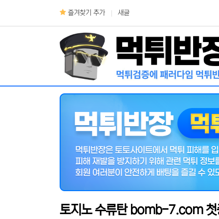
상단 네비
즐겨찾기 추가
새글
메인 메뉴
토지노 수류탄 bomb-7.com 첫충5