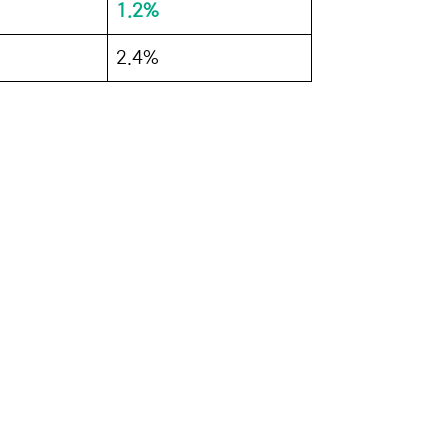
1.2%
2.4%