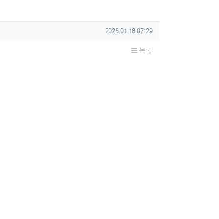
작성일
2026.01.18 07:29
목록