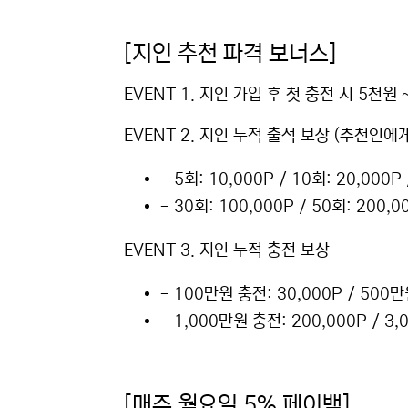
[지인 추천 파격 보너스]
EVENT 1. 지인 가입 후 첫 충전 시 5천원
EVENT 2. 지인 누적 출석 보상 (추천인에
- 5회: 10,000P / 10회: 20,000P
- 30회: 100,000P / 50회: 200,0
EVENT 3. 지인 누적 충전 보상
- 100만원 충전: 30,000P / 500만
- 1,000만원 충전: 200,000P / 3,
[매주 월요일 5% 페이백]