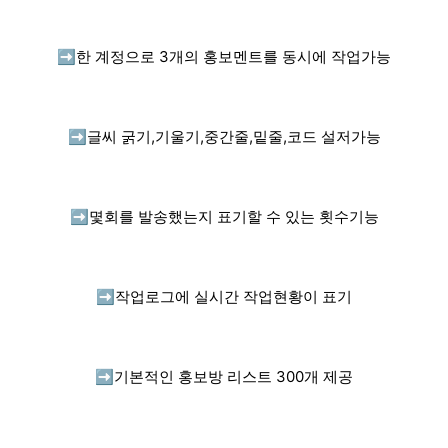
➡️
한 계정으로 3개의 홍보멘트를 동시에 작업가능
➡️
글씨 굵기,기울기,중간줄,밑줄,코드 설저가능
➡️
몇회를 발송했는지 표기할 수 있는 횟수기능
➡️
작업로그에 실시간 작업현황이 표기
➡️
기본적인 홍보방 리스트 300개 제공