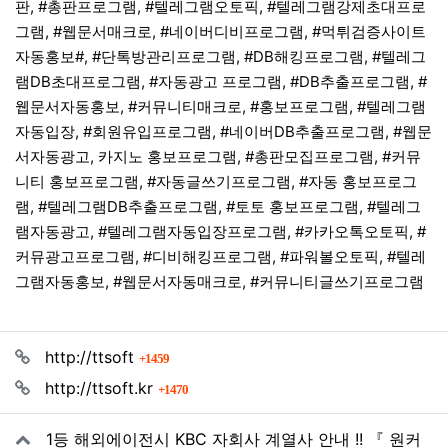
판, #총판프로그램, #텔레그램오토픽, #텔레그램강제초대프로
그램, #웹문서매크로, #네이버디비프로그램, #먹튀검증사이트
자동홍보#, #단톡방관리프로그램, #DB해킹프로그램, #텔레그
램DB초대프로그램, #자동광고 프로그램, #DB추출프로그램, #
웹문서자동홍보, #커뮤니티매크로, #홍보프로그램, #텔레그램
자동입장, #회원유입프로그램, #네이버DB추출프로그램, #웹문
서자동광고, 카지노 홍보프로그램, #총판모집프로그램, #커뮤
니티 홍보프로그램, #자동글쓰기프로그램, #자동 홍보프로그
램, #텔레그램DB추출프로그램, #토토 홍보프로그램, #텔레그
램자동광고, #텔레그램자동입장프로그램, #카카오톡오토픽, #
커뮤광고프로그램, #디비해킹프로그램, #파워볼오토픽, #텔레
그램자동홍보, #웹문서자동매크로, #커뮤니티글쓰기프로그램
관련자료
회 연결
http://ttsoft
1459
회 연결
http://ttsoft.kr
1470
1등 해외에이전시 KBC 자회사 계열사 안내 !! 『 원커