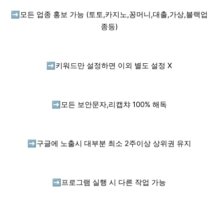
➡️
모든 업종 홍보 가능 (토토,카지노,꽁머니,대출,가상,블랙업
종등)
➡️
키워드만 설정하면 이외 별도 설정 X
➡️
모든 보안문자,리캡챠 100% 해독
➡️
구글에 노출시 대부분 최소 2주이상 상위권 유지
➡️
프로그램 실행 시 다른 작업 가능