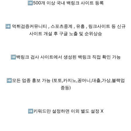
➡️
500개 이상 국내 백링크 사이트 등록
➡️
먹튀검증커뮤니티 , 스포츠중계 , 유흥 , 링크사이트 등 신규
사이트 개설 후 구글 노출 및 순위상승
➡️
백링크 검사 사이트에서 생성된 백링크 직접 확인 가능
➡️
모든 업종 홍보 가능 (토토,카지노,꽁머니,대출,가상,블랙업
종등)
➡️
키워드만 설정하면 이외 별도 설정 X