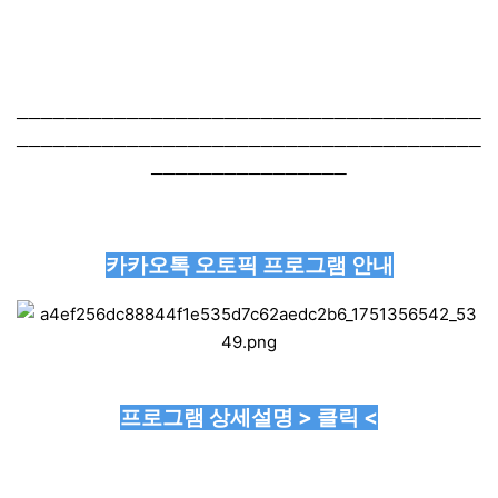
──────────────────────────────────────
──────────────────────────────────────
────────────────
카카오톡 오토픽 프로그램 안내
프로그램 상세설명 > 클릭 <