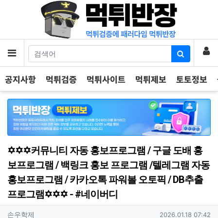
기
로
메뉴
공지사항
먹튀검증
먹튀사이트
먹튀제보
토토정보
✡️✡️✡️커뮤니티 자동 홍보프로그램 / 구글 도배 홍
보프로그램 / 백링크 홍보 프로그램 /텔레그램 자동
홍보프로그램 / 카카오톡 파워볼 오토픽 / DB추출
프로그램✡️✡️✡️ - #네이버디
작성자 정보
작성
작성일
손우학제
2026.01.18 07:42