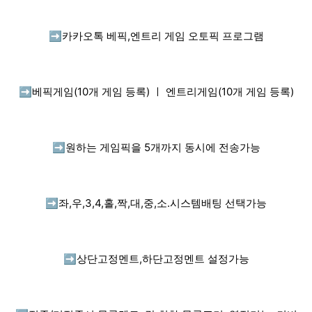
➡️
카카오톡 베픽,엔트리 게임 오토픽 프로그램
➡️
베픽게임(10개 게임 등록) ㅣ 엔트리게임(10개 게임 등록)
➡️
원하는 게임픽을 5개까지 동시에 전송가능
➡️
좌,우,3,4,홀,짝,대,중,소.시스템배팅 선택가능
➡️
상단고정멘트,하단고정멘트 설정가능