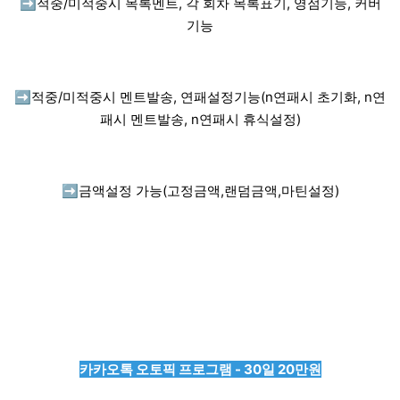
➡️
적중/미적중시 목록멘트, 각 회차 목록표기, 영점기능, 커버
기능
➡️
적중/미적중시 멘트발송, 연패설정기능(n연패시 초기화, n연
패시 멘트발송, n연패시 휴식설정)
➡️
금액설정 가능(고정금액,랜덤금액,마틴설정)
카카오톡 오토픽 프로그램 - 30일 20만원