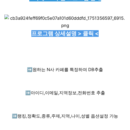
프로그램 상세설명 > 클릭 <
➡️
원하는 N사 카페를 특정하여 DB추출
➡️
아이디,이메일,지역정보,전화번호 추출
➡️
랭킹,정확도,종류,주제,지역,나이,성별 옵션설정 가능