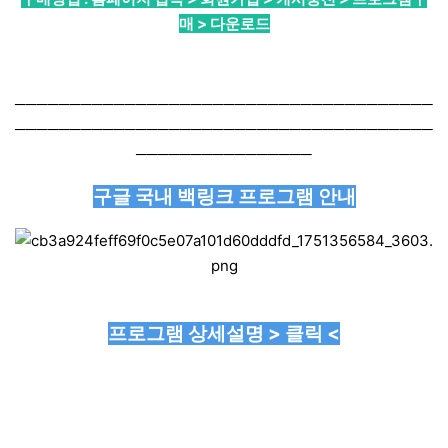
매 > 다운로드
──────────────────────────────────────
──────────────────────────────────────
────────────────
구글 국내 백링크 프로그램 안내
프로그램 상세설명 > 클릭 <