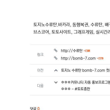
토지노수류탄.바카라, 동행복권, 수류탄, 배구
브스코어, 토토사이트, 그래프게임, 실시간
관련자료
회 연결
http://수류탄
1508
링크
회 
http://bomb-7.com
1570
이전
토지노 수류탄 bomb-7.com 첫충5
✡️✡️✡️커뮤니티 자동 홍보프로그
다음
✡️✡️✡️ - #토토총판
댓글
0