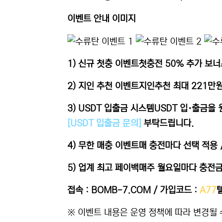
이벤트 안내 이미지
1) 신규 첫충 이벤트첫충전 50% 추가 보
2) 지인 추천 이벤트지인추천 최대 221만
3) USDT 입출금 시스템USDT 입·출금
[USDT 입출금 문의]
부탁드립니다.
4) 무한 매충 이벤트매 충전마다 선택 적용
5) 업계 최고 페이백매주 월요일마다 충전금
접속 :
BOMB-7.COM
/ 가입코드 :
A77
※ 이벤트 내용은 운영 정책에 따라 변경될 