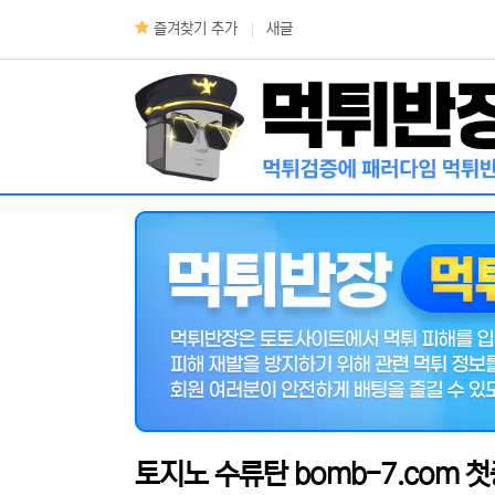
상단 네비
즐겨찾기 추가
새글
메인 메뉴
토지노 수류탄 bomb-7.com 첫충5