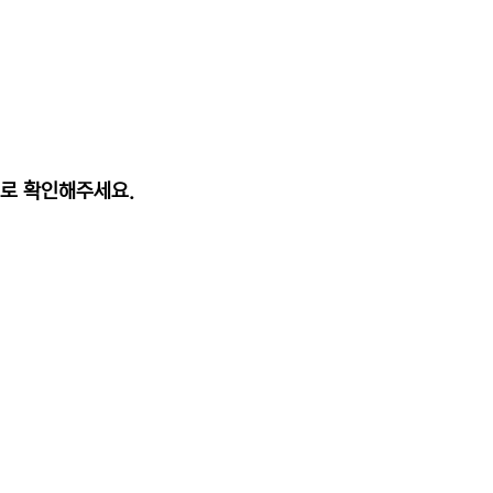
터로 확인해주세요.