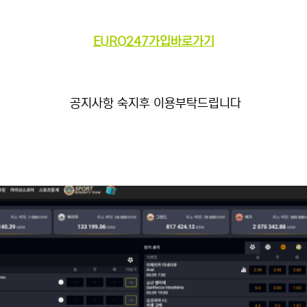
EURO247가입바로가기
공지사항 숙지후 이용부탁드립니다