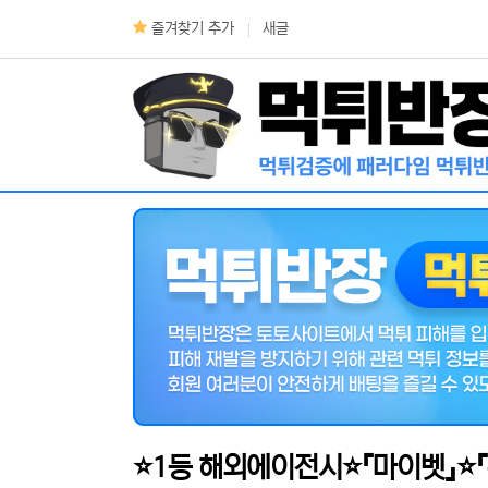
상단 네비
즐겨찾기 추가
새글
메인 메뉴
⭐️1등 해외에이전시⭐️『마이벳』⭐️『