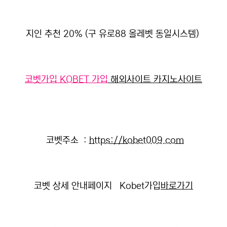
지인 추천 20% (구 유로88 올레벳 동일시스템)
코벳가입 KOBET 가입
해외사이트 카지노사이트
코벳주소 :
https://kobet009.com
코벳 상세 안내페이지 Kobet가입
바로가기