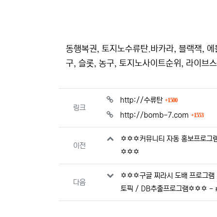
동행복권, 토지노수류탄.바카라, 블랙잭, 에
구, 슬롯, 농구, 토지노사이트순위, 라이브
관련자료
회 연결
http://수류탄
1500
링크
회 
http://bomb-7.com
1553
✡️✡️✡️커뮤니티 자동 홍보프로그
이전
✡️✡️✡️
✡️✡️✡️구글 찌라시 도배 프로그
다음
토픽 / DB추출프로그램✡️✡️✡️ -