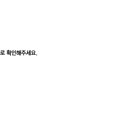
터로 확인해주세요.