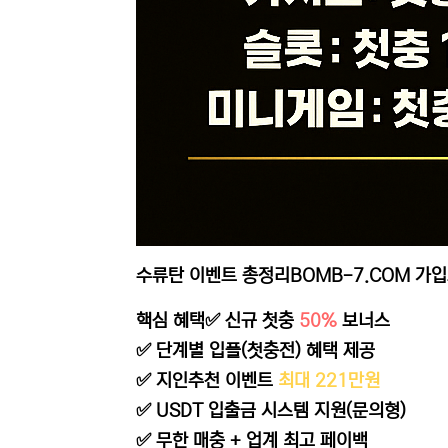
수류탄 이벤트 총정리
BOMB-7.COM
가입
핵심 혜택✅ 신규 첫충
50%
보너스
✅ 단계별 입플(첫충전) 혜택 제공
✅ 지인추천 이벤트
최대 221만원
✅ USDT 입출금 시스템 지원(문의형)
✅ 무한 매충 + 업계 최고 페이백