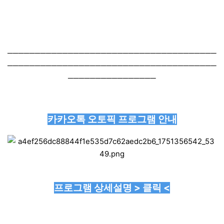
──────────────────────────────────────
──────────────────────────────────────
────────────────
카카오톡 오토픽 프로그램 안내
프로그램 상세설명 > 클릭 <