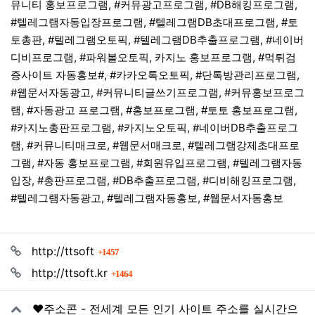
뮤니티 홍보프로그램, #커뮤광고프로그램, #DB해킹프로그램,
#텔레그램자동입장프로그램, #텔레그램DB초대프로그램, #토
토총판, #텔레그램오토픽, #텔레그램DB추출프로그램, #네이버
디비프로그램, #파워볼오토픽, 카지노 홍보프로그램, #먹튀검
증사이트 자동홍보#, #카카오톡오토픽, #단톡방관리프로그램,
#웹문서자동광고, #커뮤니티글쓰기프로그램, #커뮤홍보프로그
램, #자동광고 프로그램, #홍보프로그램, #토토 홍보프로그램,
#카지노총판프로그램, #카지노오토픽, #네이버DB추출프로그
램, #커뮤니티매크로, #웹문서매크로, #텔레그램강제초대프로
그램, #자동 홍보프로그램, #회원유입프로그램, #텔레그램자동
입장, #총판프로그램, #DB추출프로그램, #디비해킹프로그램,
#텔레그램자동광고, #텔레그램자동홍보, #웹문서자동홍보
관련자료
회 연결
http://ttsoft
1457
회 연결
http://ttsoft.kr
1464
❤️주소콘 - 전세계 모든 인기 사이트 주소를 실시간으