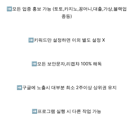
➡️
모든 업종 홍보 가능 (토토,카지노,꽁머니,대출,가상,블랙업
종등)
➡️
키워드만 설정하면 이외 별도 설정 X
➡️
모든 보안문자,리캡챠 100% 해독
➡️
구글에 노출시 대부분 최소 2주이상 상위권 유지
➡️
프로그램 실행 시 다른 작업 가능