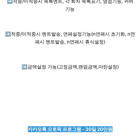
➡️
적중/미적중시 목록멘트, 각 회차 목록표기, 영점기능, 커버
기능
➡️
적중/미적중시 멘트발송, 연패설정기능(n연패시 초기화, n연
패시 멘트발송, n연패시 휴식설정)
➡️
금액설정 가능(고정금액,랜덤금액,마틴설정)
카카오톡 오토픽 프로그램 - 30일 20만원