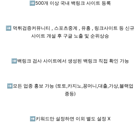
➡️
500개 이상 국내 백링크 사이트 등록
➡️
먹튀검증커뮤니티 , 스포츠중계 , 유흥 , 링크사이트 등 신규
사이트 개설 후 구글 노출 및 순위상승
➡️
백링크 검사 사이트에서 생성된 백링크 직접 확인 가능
➡️
모든 업종 홍보 가능 (토토,카지노,꽁머니,대출,가상,블랙업
종등)
➡️
키워드만 설정하면 이외 별도 설정 X