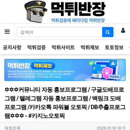
기
로
메뉴
공지사항
먹튀검증
먹튀사이트
먹튀제보
토토정보
✡️✡️✡️커뮤니티 자동 홍보프로그램 / 구글도배프로
그램 / 텔레그램 자동 홍보프로그램 / 백링크 도배
프로그램 /카카오톡 파워볼 오토픽 / DB추출프로그
램✡️✡️✡️ - #카지노오토픽
작성자 정보
작성
작성일
제정진옥
2026.01.18 10:11