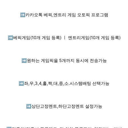
➡️
카카오톡 베픽,엔트리 게임 오토픽 프로그램
➡️
베픽게임(10개 게임 등록) ㅣ 엔트리게임(10개 게임 등록)
➡️
원하는 게임픽을 5개까지 동시에 전송가능
➡️
좌,우,3,4,홀,짝,대,중,소.시스템배팅 선택가능
➡️
상단고정멘트,하단고정멘트 설정가능