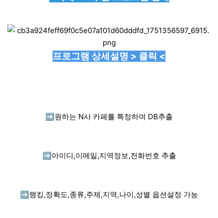
프로그램 상세설명 > 클릭 <
➡️
원하는 N사 카페를 특정하여 DB추출
➡️
아이디,이메일,지역정보,전화번호 추출
➡️
랭킹,정확도,종류,주제,지역,나이,성별 옵션설정 가능