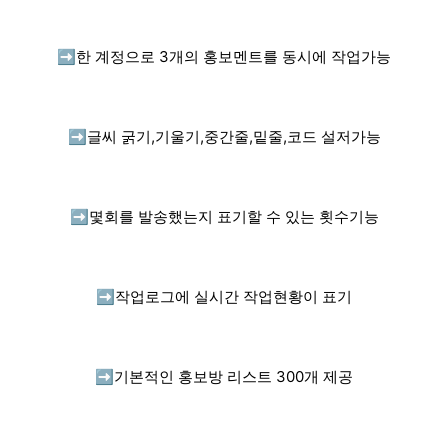
➡️
한 계정으로 3개의 홍보멘트를 동시에 작업가능
➡️
글씨 굵기,기울기,중간줄,밑줄,코드 설저가능
➡️
몇회를 발송했는지 표기할 수 있는 횟수기능
➡️
작업로그에 실시간 작업현황이 표기
➡️
기본적인 홍보방 리스트 300개 제공