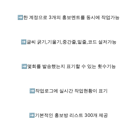
➡️
한 계정으로 3개의 홍보멘트를 동시에 작업가능
➡️
글씨 굵기,기울기,중간줄,밑줄,코드 설저가능
➡️
몇회를 발송했는지 표기할 수 있는 횟수기능
➡️
작업로그에 실시간 작업현황이 표기
➡️
기본적인 홍보방 리스트 300개 제공