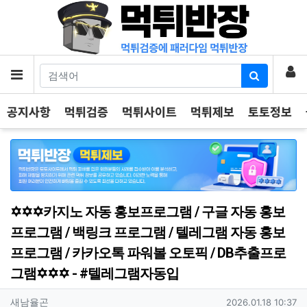
기
로
메뉴
공지사항
먹튀검증
먹튀사이트
먹튀제보
토토정보
✡️✡️✡️카지노 자동 홍보프로그램 / 구글 자동 홍보
프로그램 / 백링크 프로그램 / 텔레그램 자동 홍보
프로그램 / 카카오톡 파워볼 오토픽 / DB추출프로
그램✡️✡️✡️ - #텔레그램자동입
작성자 정보
작성
작성일
새남율곤
2026.01.18 10:37