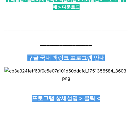
매 > 다운로드
──────────────────────────────────────
──────────────────────────────────────
────────────────
구글 국내 백링크 프로그램 안내
프로그램 상세설명 > 클릭 <