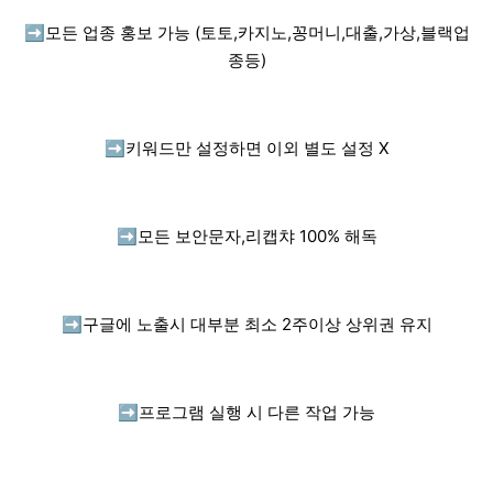
➡️
모든 업종 홍보 가능 (토토,카지노,꽁머니,대출,가상,블랙업
종등)
➡️
키워드만 설정하면 이외 별도 설정 X
➡️
모든 보안문자,리캡챠 100% 해독
➡️
구글에 노출시 대부분 최소 2주이상 상위권 유지
➡️
프로그램 실행 시 다른 작업 가능