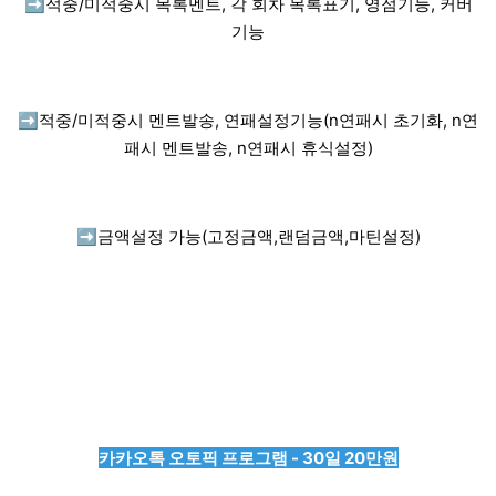
➡️
적중/미적중시 목록멘트, 각 회차 목록표기, 영점기능, 커버
기능
➡️
적중/미적중시 멘트발송, 연패설정기능(n연패시 초기화, n연
패시 멘트발송, n연패시 휴식설정)
➡️
금액설정 가능(고정금액,랜덤금액,마틴설정)
카카오톡 오토픽 프로그램 - 30일 20만원