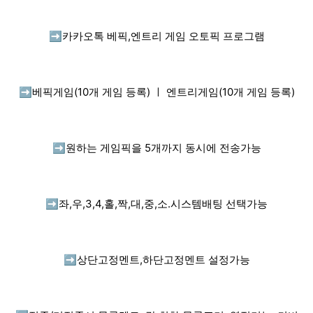
➡️
카카오톡 베픽,엔트리 게임 오토픽 프로그램
➡️
베픽게임(10개 게임 등록) ㅣ 엔트리게임(10개 게임 등록)
➡️
원하는 게임픽을 5개까지 동시에 전송가능
➡️
좌,우,3,4,홀,짝,대,중,소.시스템배팅 선택가능
➡️
상단고정멘트,하단고정멘트 설정가능