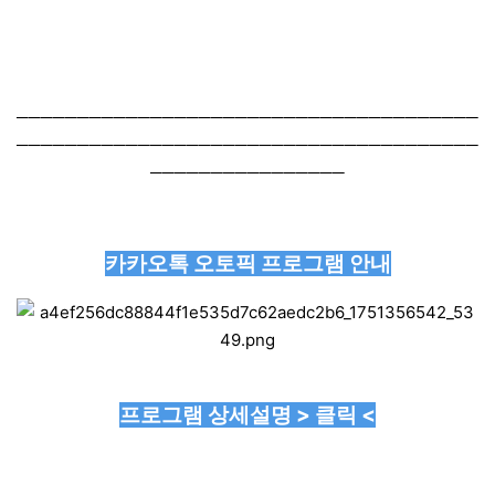
──────────────────────────────────────
──────────────────────────────────────
────────────────
카카오톡 오토픽 프로그램 안내
프로그램 상세설명 > 클릭 <