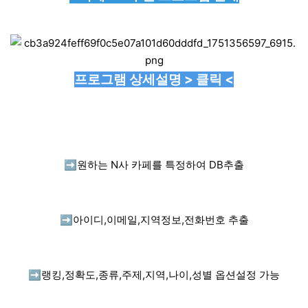
프로그램 상세설명 > 클릭 <
➡️
원하는 N사 카페를 특정하여 DB추출
➡️
아이디,이메일,지역정보,전화번호 추출
➡️
랭킹,정확도,종류,주제,지역,나이,성별 옵션설정 가능