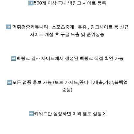
➡️
500개 이상 국내 백링크 사이트 등록
➡️
먹튀검증커뮤니티 , 스포츠중계 , 유흥 , 링크사이트 등 신규
사이트 개설 후 구글 노출 및 순위상승
➡️
백링크 검사 사이트에서 생성된 백링크 직접 확인 가능
➡️
모든 업종 홍보 가능 (토토,카지노,꽁머니,대출,가상,블랙업
종등)
➡️
키워드만 설정하면 이외 별도 설정 X