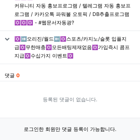
커뮤니티 자동 홍보프로그램 / 텔레그램 자동 홍보프
로그램 / 카카오톡 파워볼 오토픽 / DB추출프로그램
✡️✡️✡️ - #웹문서자동광?
✡️➡️오리진/월드⬅️✡️스포츠/카지노/슬롯 입플지
급✡️무한매충✡️모든배팅제재없음✡️가입즉시 콤프
지급✡️수십가지 이벤트✡️
댓글
0
등록된 댓글이 없습니다.
로그인한 회원만 댓글 등록이 가능합니다.