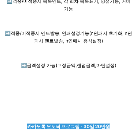
➡️
적중/미적중시 목록멘트, 각 회차 목록표기, 영점기능, 커버
기능
➡️
적중/미적중시 멘트발송, 연패설정기능(n연패시 초기화, n연
패시 멘트발송, n연패시 휴식설정)
➡️
금액설정 가능(고정금액,랜덤금액,마틴설정)
카카오톡 오토픽 프로그램 - 30일 20만원