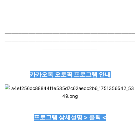
──────────────────────────────────────
──────────────────────────────────────
────────────────
카카오톡 오토픽 프로그램 안내
프로그램 상세설명 > 클릭 <