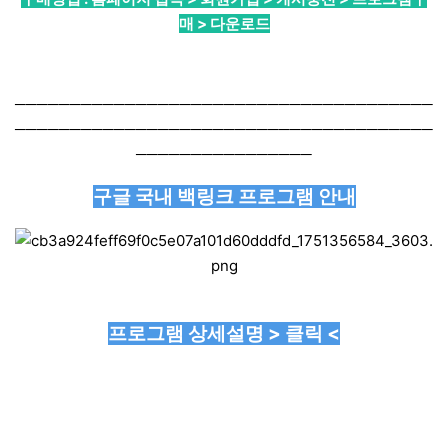
매 > 다운로드
──────────────────────────────────────
──────────────────────────────────────
────────────────
구글 국내 백링크 프로그램 안내
프로그램 상세설명 > 클릭 <