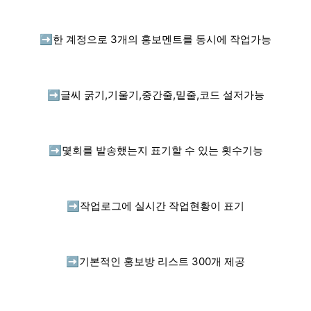
➡️
한 계정으로 3개의 홍보멘트를 동시에 작업가능
➡️
글씨 굵기,기울기,중간줄,밑줄,코드 설저가능
➡️
몇회를 발송했는지 표기할 수 있는 횟수기능
➡️
작업로그에 실시간 작업현황이 표기
➡️
기본적인 홍보방 리스트 300개 제공