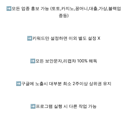
➡️
모든 업종 홍보 가능 (토토,카지노,꽁머니,대출,가상,블랙업
종등)
➡️
키워드만 설정하면 이외 별도 설정 X
➡️
모든 보안문자,리캡챠 100% 해독
➡️
구글에 노출시 대부분 최소 2주이상 상위권 유지
➡️
프로그램 실행 시 다른 작업 가능