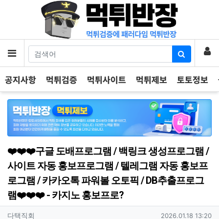
기
로
메뉴
공지사항
먹튀검증
먹튀사이트
먹튀제보
토토정보
❤️❤️❤️구글 도배프로그램 / 백링크 생성프로그램 /
사이트 자동 홍보프로그램 / 텔레그램 자동 홍보프
로그램 / 카카오톡 파워볼 오토픽 / DB추출프로그
램❤️❤️❤️ - 카지노 홍보프로?
작성자 정보
작성
작성일
다택직회
2026.01.18 13:20