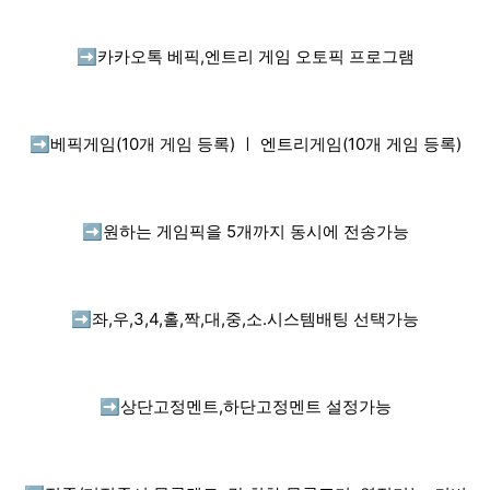
➡️
카카오톡 베픽,엔트리 게임 오토픽 프로그램
➡️
베픽게임(10개 게임 등록) ㅣ 엔트리게임(10개 게임 등록)
➡️
원하는 게임픽을 5개까지 동시에 전송가능
➡️
좌,우,3,4,홀,짝,대,중,소.시스템배팅 선택가능
➡️
상단고정멘트,하단고정멘트 설정가능