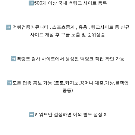
➡️
500개 이상 국내 백링크 사이트 등록
➡️
먹튀검증커뮤니티 , 스포츠중계 , 유흥 , 링크사이트 등 신규
사이트 개설 후 구글 노출 및 순위상승
➡️
백링크 검사 사이트에서 생성된 백링크 직접 확인 가능
➡️
모든 업종 홍보 가능 (토토,카지노,꽁머니,대출,가상,블랙업
종등)
➡️
키워드만 설정하면 이외 별도 설정 X