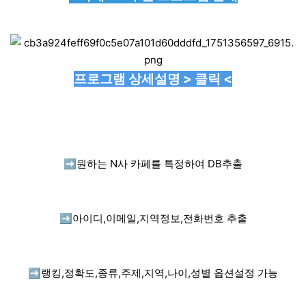
프로그램 상세설명 > 클릭 <
➡️
원하는 N사 카페를 특정하여 DB추출
➡️
아이디,이메일,지역정보,전화번호 추출
➡️
랭킹,정확도,종류,주제,지역,나이,성별 옵션설정 가능