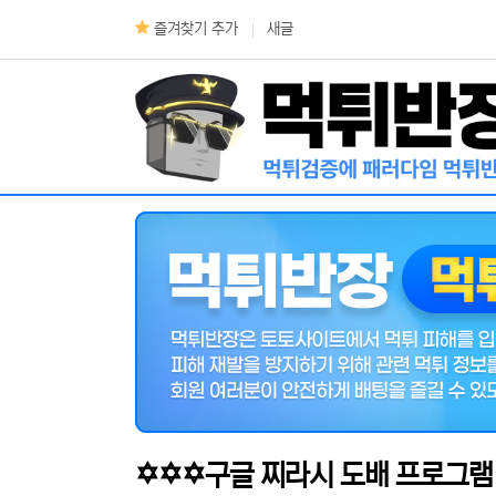
상단 네비
즐겨찾기 추가
새글
메인 메뉴
✡️✡️✡️구글 찌라시 도배 프로그