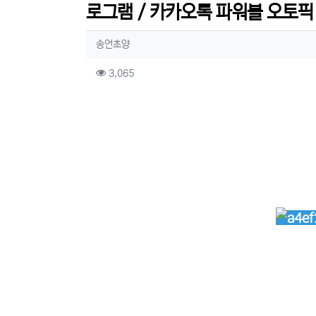
로그램 / 카카오톡 파워볼 오토픽 /
작성자 정보
작성
송언초양
컨텐츠 정보
조회
3,065
본문