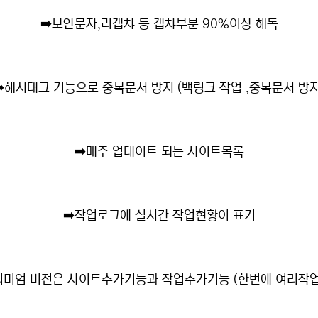
➡️
보안문자,리캡챠 등 캡챠부분 90%이상 해독
️
해시태그 기능으로 중복문서 방지 (백링크 작업 ,중복문서 방지
➡️
매주 업데이트 되는 사이트목록
➡️
작업로그에 실시간 작업현황이 표기
미엄 버전은 사이트추가기능과 작업추가기능 (한번에 여러작업