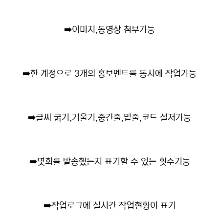
➡️
이미지,동영상 첨부가능
➡️
한 계정으로 3개의 홍보멘트를 동시에 작업가능
➡️
글씨 굵기,기울기,중간줄,밑줄,코드 설저가능
➡️
몇회를 발송했는지 표기할 수 있는 횟수기능
➡️
작업로그에 실시간 작업현황이 표기