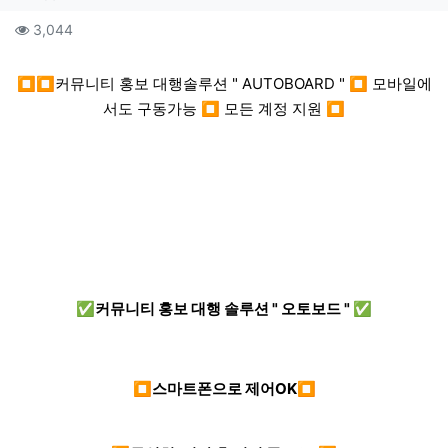
컨텐츠 정보
조회
3,044
본문
⏹⏹커뮤니티 홍보 대행솔루션 " AUTOBOARD " ⏹ 모바일에
서도 구동가능 ⏹ 모든 계정 지원 ⏹
✅커뮤니티 홍보 대행 솔루션 " 오토보드 " ✅
⏹스마트폰으로 제어OK⏹