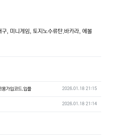
 배구, 미니게임, 토지노수류탄.바카라, 에볼
작성일
2026.01.18 21:15
 코코몽가입코드.입플
작성일
2026.01.18 21:14