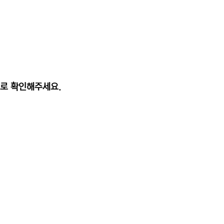
터로 확인해주세요.