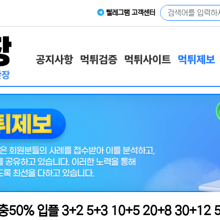
텔레그램 고객센터
공지사항
먹튀검증
먹튀사이트
먹튀제보
0% 입플 3+2 5+3 10+5 20+8 30+12 5