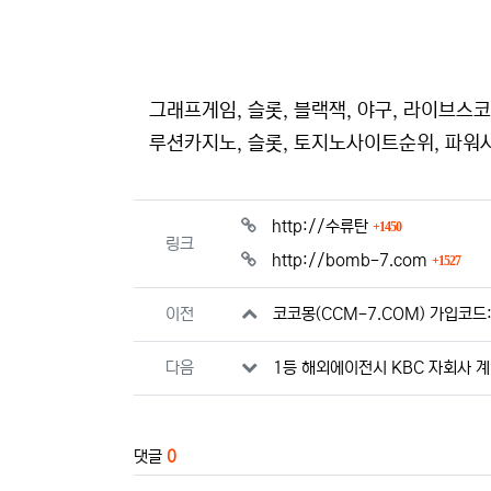
그래프게임, 슬롯, 블랙잭, 야구, 라이브스코
루션카지노, 슬롯, 토지노사이트순위, 파워
관련자료
회 연결
http://수류탄
1450
링크
회 
http://bomb-7.com
1527
이전
코코몽(CCM-7.COM) 가입코드:
다음
1등 해외에이전시 KBC 자회사 계열사
댓글
0