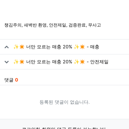
챙김주의, 새벽반 환영, 안전제일, 검증완료, 무사고
관련자료
✨✴️ 너만 모르는 매충 20% ✨✴️ - 매충
✨✴️ 너만 모르는 매충 20% ✨✴️ - 안전제일
댓글
0
등록된 댓글이 없습니다.