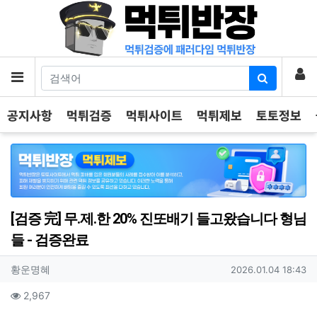
기
로
메뉴
공지사항
먹튀검증
먹튀사이트
먹튀제보
토토정보
[검증 完] 무.제.한 20% 진또배기 들고왔습니다 형님
들 - 검증완료
작성자 정보
작성
작성일
황운명혜
2026.01.04 18:43
컨텐츠 정보
조회
2,967