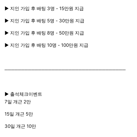
▶️ 지인 가입 후 배팅 3명 - 15만원 지급
▶️ 지인 가입 후 배팅 5명 - 30만원 지급
▶️ 지인 가입 후 배팅 8명 - 50만원 지급
▶️ 지인 가입 후 배팅 10명 - 100만원 지급
────────────────────────────────────
▶️ 출석체크이벤트
7일 개근 2만
15일 개근 5만
30일 개근 10만