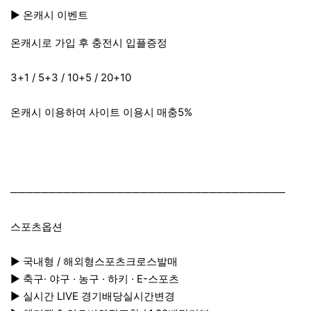
▶️ 온캐시 이벤트
온캐시로 가입 후 충전시 입플증정
3+1 / 5+3 / 10+5 / 20+10
온캐시 이용하여 사이트 이용시 매충5%
────────────────────────────────────
스포츠옵션
▶️ 국내형 / 해외형스포츠크로스발매
▶️ 축구· 야구 · 농구 · 하키 · E-스포츠
▶️ 실시간 LIVE 경기배당실시간변경