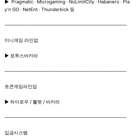
▶️ Pragmatic · Microgaming · NoLimitCity · Habanero · Pla
y’n GO · NetEnt · Thunderkick 등
────────────────────────────────────
미니게임 라인업
▶️ 로투스바카라
────────────────────────────────────
토큰게임라인업
▶️ 하이로우 / 룰렛 / 바카라
────────────────────────────────────
입금시스템