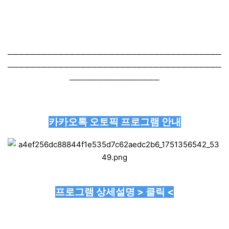
──────────────────────────────────────
──────────────────────────────────────
────────────────
카카오톡 오토픽 프로그램 안내
프로그램 상세설명 > 클릭 <