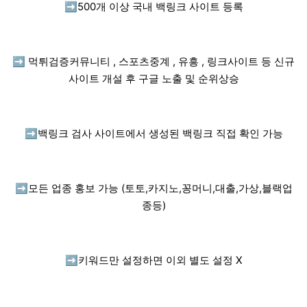
➡️
500개 이상 국내 백링크 사이트 등록
➡️
먹튀검증커뮤니티 , 스포츠중계 , 유흥 , 링크사이트 등 신규
사이트 개설 후 구글 노출 및 순위상승
➡️
백링크 검사 사이트에서 생성된 백링크 직접 확인 가능
➡️
모든 업종 홍보 가능 (토토,카지노,꽁머니,대출,가상,블랙업
종등)
➡️
키워드만 설정하면 이외 별도 설정 X