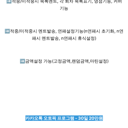
➡️
적중/미적중시 목록멘트, 각 회차 목록표기, 영점기능, 커버
기능
➡️
적중/미적중시 멘트발송, 연패설정기능(n연패시 초기화, n연
패시 멘트발송, n연패시 휴식설정)
➡️
금액설정 가능(고정금액,랜덤금액,마틴설정)
카카오톡 오토픽 프로그램 - 30일 20만원