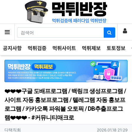
기
로
메뉴
공지사항
먹튀검증
먹튀사이트
먹튀제보
토토정보
❤️❤️❤️구글 도배프로그램 / 백링크 생성프로그램 /
사이트 자동 홍보프로그램 / 텔레그램 자동 홍보프
로그램 / 카카오톡 파워볼 오토픽 / DB추출프로그
램❤️❤️❤️ - #커뮤니티매크로
작성자 정보
작성
작성일
다택직회
2026.01.18 21:29