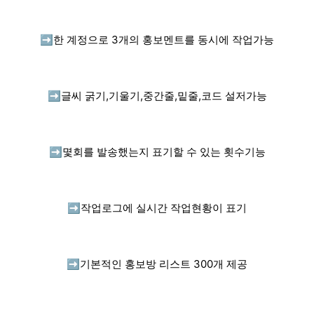
➡️
한 계정으로 3개의 홍보멘트를 동시에 작업가능
➡️
글씨 굵기,기울기,중간줄,밑줄,코드 설저가능
➡️
몇회를 발송했는지 표기할 수 있는 횟수기능
➡️
작업로그에 실시간 작업현황이 표기
➡️
기본적인 홍보방 리스트 300개 제공