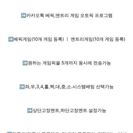
➡️
카카오톡 베픽,엔트리 게임 오토픽 프로그램
➡️
베픽게임(10개 게임 등록) ㅣ 엔트리게임(10개 게임 등록)
➡️
원하는 게임픽을 5개까지 동시에 전송가능
➡️
좌,우,3,4,홀,짝,대,중,소.시스템배팅 선택가능
➡️
상단고정멘트,하단고정멘트 설정가능