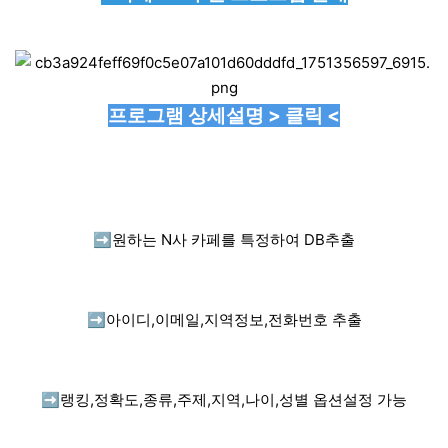
프로그램 상세설명 > 클릭 <
➡️
원하는 N사 카페를 특정하여 DB추출
➡️
아이디,이메일,지역정보,전화번호 추출
➡️
랭킹,정확도,종류,주제,지역,나이,성별 옵션설정 가능