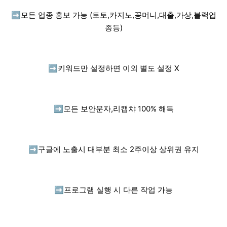
➡️
모든 업종 홍보 가능 (토토,카지노,꽁머니,대출,가상,블랙업
종등)
➡️
키워드만 설정하면 이외 별도 설정 X
➡️
모든 보안문자,리캡챠 100% 해독
➡️
구글에 노출시 대부분 최소 2주이상 상위권 유지
➡️
프로그램 실행 시 다른 작업 가능