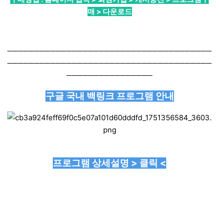
매 > 다운로드
──────────────────────────────────────
──────────────────────────────────────
────────────────
구글 국내 백링크 프로그램 안내
프로그램 상세설명 > 클릭 <