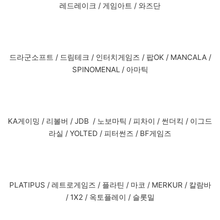
레드레이크 / 게임아트 / 와즈단
드라군소프트 / 드림테크 / 인터치게임즈 / 팝OK / MANCALA /
SPINOMENAL / 아마틱
KA게이밍 / 리볼버 / JDB / 노보마틱 / 피차이 / 썬더킥 / 이그드
라실 / YOLTED / 피터썬즈 / BF게임즈
PLATIPUS / 레트로게임즈 / 플라틴 / 마코 / MERKUR / 칼람바
/ 1X2 / 옥토플레이 / 슬롯밀