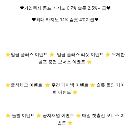
❤가입즉시 콤프 카지노 0.7% 슬롯 2.5%지급
❤
❤최대 카지노 1.1% 슬롯 4%지급
❤
⭐️입금 플러스 이벤트 ⭐️ 입금 플러스 리셋 이벤트 ⭐️ 무제한
콤프 충전 보너스 이벤트 ⭐️
⭐️출석체크 이벤트 ⭐️ 주간 페이백 이벤트 ⭐️ 슬롯 올인 페이
백 이벤트 ⭐️
⭐️ 돌발 이벤트 ⭐️ 공지채널 이벤트 ⭐️ 매일 첫충전 보너스 이
벤트 ⭐️