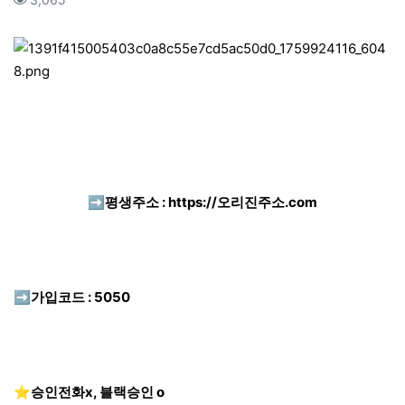
본문
➡️평생주소 :
https://오리진주소.com
➡️가입코드 : 5050
⭐️승인전화x, 블랙승인 o