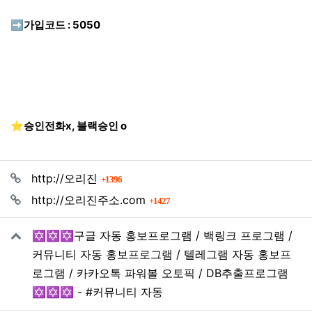
➡️가입코드 : 5050
⭐️승인전화x, 블랙승인 o
관련자료
회 연결
http://오리진
1396
회 연결
http://오리진주소.com
1427
✡️✡️✡️구글 자동 홍보프로그램 / 백링크 프로그램 /
커뮤니티 자동 홍보프로그램 / 텔레그램 자동 홍보프
로그램 / 카카오톡 파워볼 오토픽 / DB추출프로그램
✡️✡️✡️ - #커뮤니티 자동