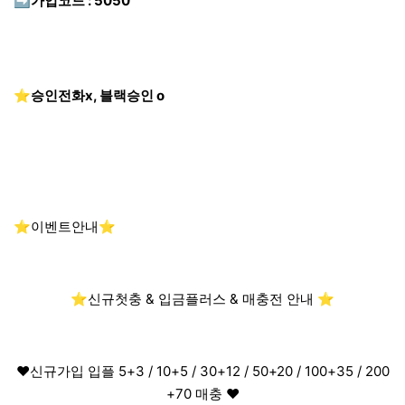
➡️가입코드 : 5050
⭐️승인전화x, 블랙승인 o
⭐️이벤트안내⭐️
⭐️신규첫충 & 입금플러스 & 매충전 안내 ⭐️
❤️신규가입 입플 5+3 / 10+5 / 30+12 / 50+20 / 100+35 / 200
+70 매충 ❤️