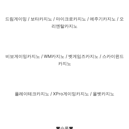
드림게이밍 / 보타카지노 / 마이크로카지노 / 에주기카지노 / 오
리엔탈카지노
비보게이밍카지노 / WM카지노 / 벳게임즈카지노 / 스카이윈드
카지노
플레이테크카지노 / XPro게이밍카지노 / 올벳카지노
❤️슬롯❤️