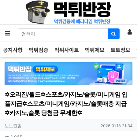
기
로
메뉴
공지사항
먹튀검증
먹튀사이트
먹튀제보
토토정보
✡️오리진/월드✡️스포츠/카지노/슬롯/미니게임 입
플지급✡️스포츠/미니게임/카지노/슬롯매충 지급
✡️카지노,슬롯 당첨금 무제한✡️
작성자 정보
작성
작성일
노노린임
2026.01.18 21:34
컨텐츠 정보
조회
3,065