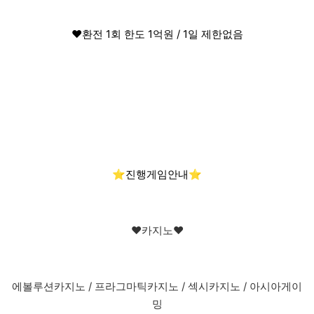
❤️환전 1회 한도 1억원 / 1일 제한없음
⭐️진행게임안내⭐️
❤️카지노❤️
에볼루션카지노 / 프라그마틱카지노 / 섹시카지노 / 아시아게이
밍