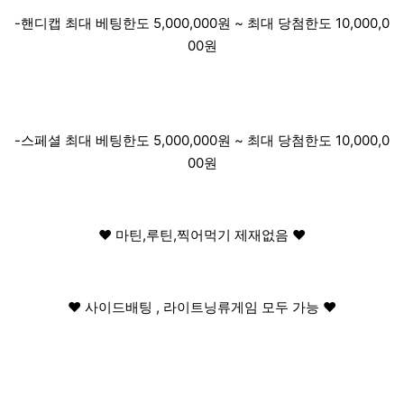
-핸디캡 최대 베팅한도 5,000,000원 ~ 최대 당첨한도 10,000,0
00원
-스페셜 최대 베팅한도 5,000,000원 ~ 최대 당첨한도 10,000,0
00원
❤️ 마틴,루틴,찍어먹기 제재없음 ❤️
❤️ 사이드배팅 , 라이트닝류게임 모두 가능 ❤️