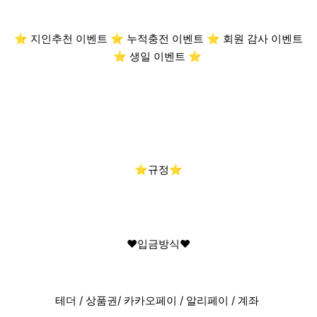
⭐️ 지인추천 이벤트 ⭐️ 누적충전 이벤트 ⭐️ 회원 감사 이벤트
⭐️ 생일 이벤트 ⭐️
⭐️규정⭐️
❤️입금방식❤️
테더 / 상품권/ 카카오페이 / 알리페이 / 계좌