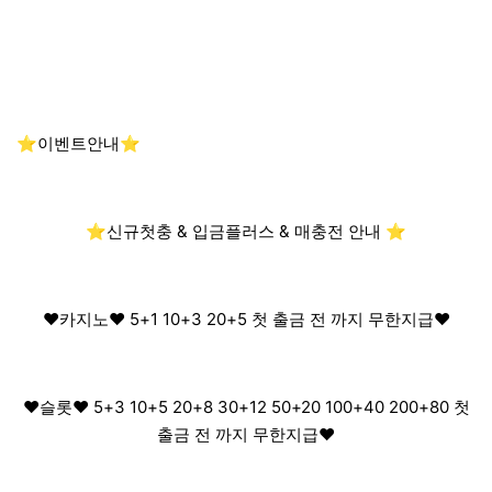
⭐️이벤트안내⭐️
⭐️신규첫충 & 입금플러스 & 매충전 안내 ⭐️
❤️카지노❤️ 5+1 10+3 20+5 첫 출금 전 까지 무한지급❤️
❤️슬롯❤️ 5+3 10+5 20+8 30+12 50+20 100+40 200+80 첫
출금 전 까지 무한지급❤️