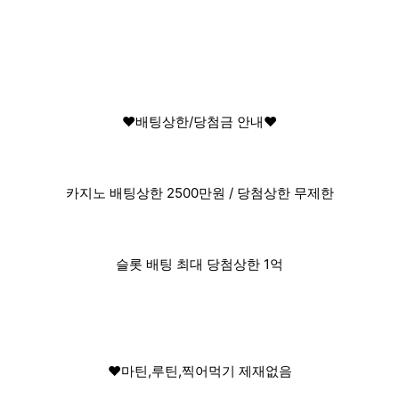
❤️배팅상한/당첨금 안내❤️
카지노 배팅상한 2500만원 / 당첨상한 무제한
슬롯 배팅 최대 당첨상한 1억
❤️마틴,루틴,찍어먹기 제재없음