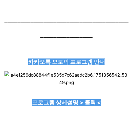
──────────────────────────────────────
──────────────────────────────────────
────────────────
카카오톡 오토픽 프로그램 안내
프로그램 상세설명 > 클릭 <