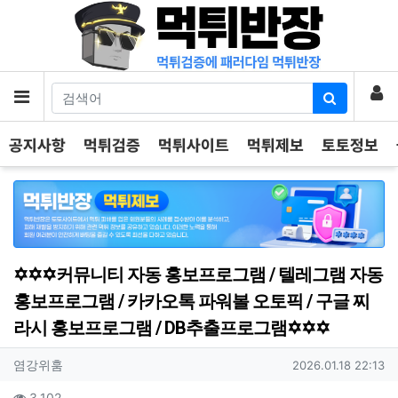
기
로
메뉴
공지사항
먹튀검증
먹튀사이트
먹튀제보
토토정보
✡️✡️✡️커뮤니티 자동 홍보프로그램 / 텔레그램 자동
홍보프로그램 / 카카오톡 파워볼 오토픽 / 구글 찌
라시 홍보프로그램 / DB추출프로그램✡️✡️✡️
작성자 정보
작성
작성일
염강위훔
2026.01.18 22:13
컨텐츠 정보
조회
3,102