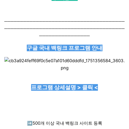
──────────────────────────────────────
──────────────────────────────────────
────────────────
구글 국내 백링크 프로그램 안내
프로그램 상세설명 > 클릭 <
➡️
500개 이상 국내 백링크 사이트 등록