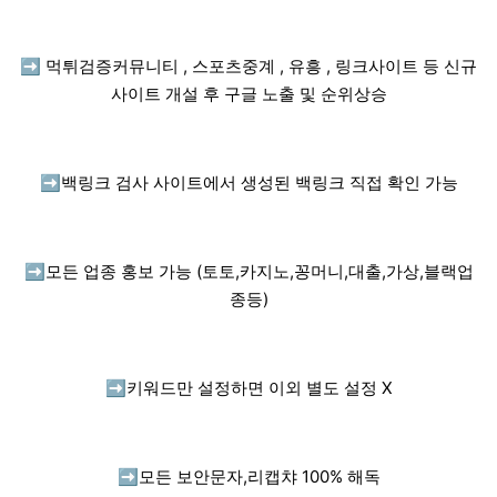
➡️
먹튀검증커뮤니티 , 스포츠중계 , 유흥 , 링크사이트 등 신규
사이트 개설 후 구글 노출 및 순위상승
➡️
백링크 검사 사이트에서 생성된 백링크 직접 확인 가능
➡️
모든 업종 홍보 가능 (토토,카지노,꽁머니,대출,가상,블랙업
종등)
➡️
키워드만 설정하면 이외 별도 설정 X
➡️
모든 보안문자,리캡챠 100% 해독