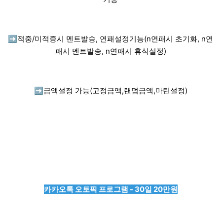
➡️
적중/미적중시 멘트발송, 연패설정기능(n연패시 초기화, n연
패시 멘트발송, n연패시 휴식설정)
➡️
금액설정 가능(고정금액,랜덤금액,마틴설정)
카카오톡 오토픽 프로그램 - 30일 20만원