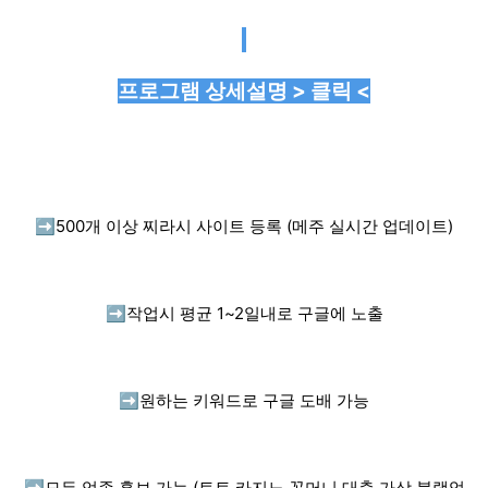
프로그램 상세설명 > 클릭 <
➡️
500개 이상 찌라시 사이트 등록 (메주 실시간 업데이트)
➡️
작업시 평균 1~2일내로 구글에 노출
➡️
원하는 키워드로 구글 도배 가능
➡️
모든 업종 홍보 가능 (토토,카지노,꽁머니,대출,가상,블랙업