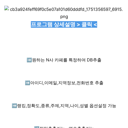
프로그램 상세설명 > 클릭 <
➡️
원하는 N사 카페를 특정하여 DB추출
➡️
아이디,이메일,지역정보,전화번호 추출
➡️
랭킹,정확도,종류,주제,지역,나이,성별 옵션설정 가능