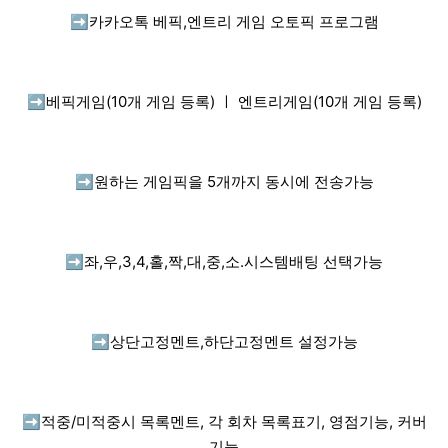
➡️
카카오톡 베픽,엔트리 게임 오토픽 프로그램
➡️
베픽게임(10개 게임 등록) ㅣ 엔트리게임(10개 게임 등록)
➡️
원하는 게임픽을 5개까지 동시에 전송가능
➡️
좌,우,3,4,홀,짝,대,중,소.시스템배팅 선택가능
➡️
상단고정멘트,하단고정멘트 설정가능
➡️
적중/미적중시 목록멘트, 각 회차 목록표기, 영점기능, 커버
기능