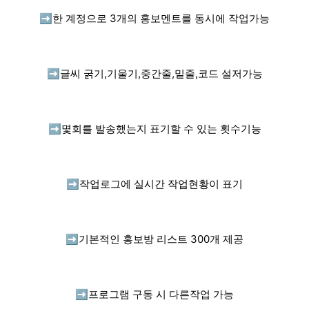
➡️
한 계정으로 3개의 홍보멘트를 동시에 작업가능
➡️
글씨 굵기,기울기,중간줄,밑줄,코드 설저가능
➡️
몇회를 발송했는지 표기할 수 있는 횟수기능
➡️
작업로그에 실시간 작업현황이 표기
➡️
기본적인 홍보방 리스트 300개 제공
➡️
프로그램 구동 시 다른작업 가능