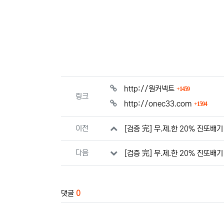
관련자료
회 연결
http://원커넥트
1459
링크
회 연
http://onec33.com
1594
이전
[검증 完] 무.제.한 20% 진또
다음
[검증 完] 무.제.한 20% 진또배
댓글
0