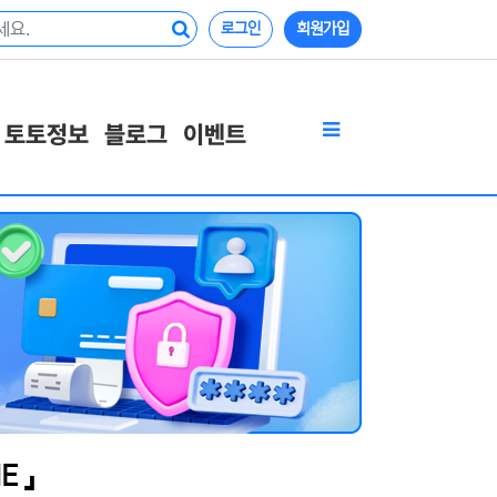
로그인
회원가입
토토정보
블로그
이벤트
E 』