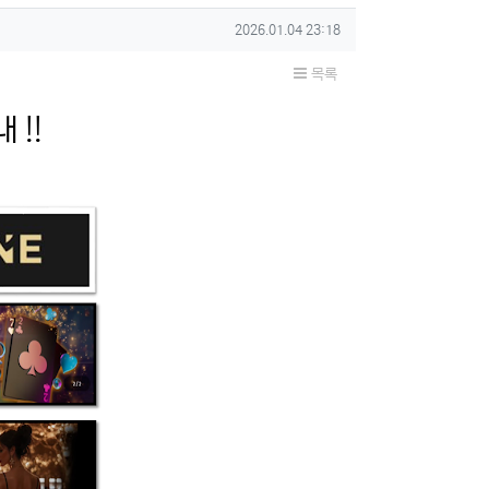
작성일
2026.01.04 23:18
목록
 !!