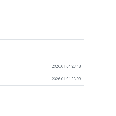
작성일
2026.01.04 23:48
작성일
2026.01.04 23:03