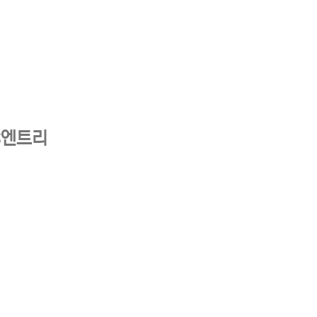
OS엔트리