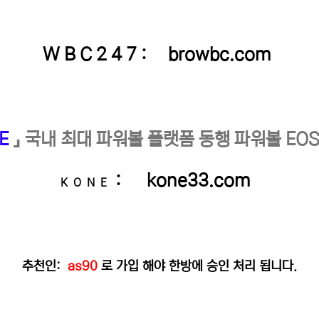
W B C 2 4 7 :
browbc.com
E
』 국내 최대 파워볼 플랫폼 동행 파워볼 E
:
kone33.com
K O N E
추천인:
as90
로 가입 해야 한방에 승인 처리 됩니다.