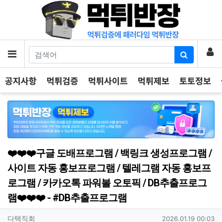
기
로
메뉴
공지사항
먹튀검증
먹튀사이트
먹튀제보
토토정보
❤️❤️❤️구글 도배프로그램 / 백링크 생성프로그램 /
사이트 자동 홍보프로그램 / 텔레그램 자동 홍보프
로그램 / 카카오톡 파워볼 오토픽 / DB추출프로그
램❤️❤️❤️ - #DB추출프로그램
작성자 정보
작성
작성일
다택직회
2026.01.19 00:03