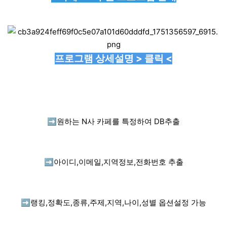
프로그램 상세설명 > 클릭 <
➡️
원하는 N사 카페를 특정하여 DB추출
➡️
아이디,이메일,지역정보,전화번호 추출
➡️
랭킹,정확도,종류,주제,지역,나이,성별 옵션설정 가능