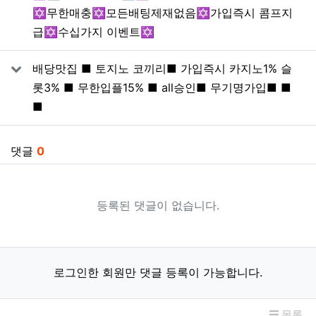
✡️무한매충✡️모든배팅제재없음✡️가입즉시 콤프지
급✡️수십가지 이벤트✡️
배당맛집 ■ 토지노 코끼리■ 가입즉시 카지노1% 슬
롯3% ■ 무한입플15% ■ all승인■ 무기명가입■ ■
■
댓글
0
등록된 댓글이 없습니다.
로그인한 회원만 댓글 등록이 가능합니다.
목록