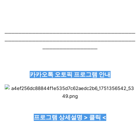
──────────────────────────────────────
──────────────────────────────────────
────────────────
카카오톡 오토픽 프로그램 안내
프로그램 상세설명 > 클릭 <