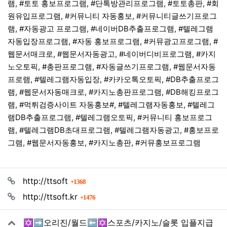
램, #토토 홍보프로그램, #단톡방관리프로그램, #토토총판, #회
원유입프로그램, #커뮤니티 자동홍보, #커뮤니티글쓰기프로그
램, #자동광고 프로그램, #네이버DB추출프로그램, #텔레그램
자동입장프로그램, #자동 홍보프로그램, #커뮤광고프로그램, #
웹문서매크로, #웹문서자동광고, #네이버디비프로그램, #카지
노오토픽, #총판프로그램, #자동글쓰기프로그램, #웹문서자동
프로램, #텔레그램자동입장, #카카오톡오토픽, #DB추출프로그
램, #웹문서자동매크로, #카지노총판프로그램, #DB해킹프로그
램, #먹튀검증사이트 자동홍보#, #텔레그램자동홍보, #텔레그
램DB추출프로그램, #텔레그램오토픽, #커뮤니티 홍보프로그
램, #텔레그램DB초대프로그램, #텔레그램자동광고, #홍보프로
그램, #웹문서자동홍보, #카지노총판, #커뮤홍보프로그램
관련자료
회 연결
http://ttsoft
1368
회 연결
http://ttsoft.kr
1476
✡️➡️오리진/월드⬅️✡️스포츠/카지노/슬롯 입플지급