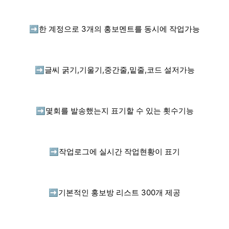
➡️
한 계정으로 3개의 홍보멘트를 동시에 작업가능
➡️
글씨 굵기,기울기,중간줄,밑줄,코드 설저가능
➡️
몇회를 발송했는지 표기할 수 있는 횟수기능
➡️
작업로그에 실시간 작업현황이 표기
➡️
기본적인 홍보방 리스트 300개 제공