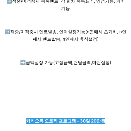
➡️
적중/미적중시 목록멘트, 각 회차 목록표기, 영점기능, 커버
기능
➡️
적중/미적중시 멘트발송, 연패설정기능(n연패시 초기화, n연
패시 멘트발송, n연패시 휴식설정)
➡️
금액설정 가능(고정금액,랜덤금액,마틴설정)
카카오톡 오토픽 프로그램 - 30일 20만원