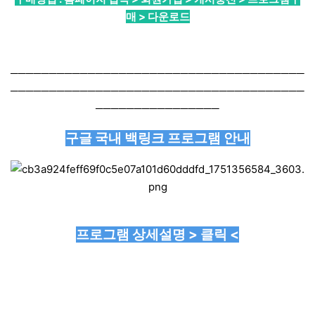
매 > 다운로드
──────────────────────────────────────
──────────────────────────────────────
────────────────
구글 국내 백링크 프로그램 안내
프로그램 상세설명 > 클릭 <