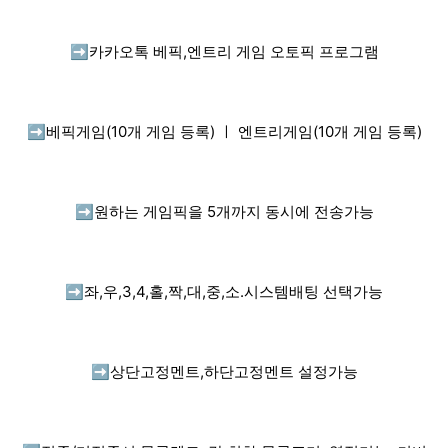
➡️
카카오톡 베픽,엔트리 게임 오토픽 프로그램
➡️
베픽게임(10개 게임 등록) ㅣ 엔트리게임(10개 게임 등록)
➡️
원하는 게임픽을 5개까지 동시에 전송가능
➡️
좌,우,3,4,홀,짝,대,중,소.시스템배팅 선택가능
➡️
상단고정멘트,하단고정멘트 설정가능