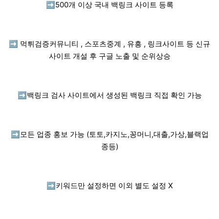
➡️
500개 이상 국내 백링크 사이트 등록
➡️
먹튀검증커뮤니티 , 스포츠중계 , 유흥 , 링크사이트 등 신규
사이트 개설 후 구글 노출 및 순위상승
➡️
백링크 검사 사이트에서 생성된 백링크 직접 확인 가능
➡️
모든 업종 홍보 가능 (토토,카지노,꽁머니,대출,가상,블랙업
종등)
➡️
키워드만 설정하면 이외 별도 설정 X