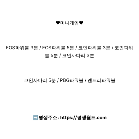
❤️미니게임❤️
EOS파워볼 3분 / EOS파워볼 5분 / 코인파워볼 3분 / 코인파워
볼 5분 / 코인사다리 3분
코인사다리 5분 / PBG파워볼 / 엔트리파워볼
➡️평생주소 :
h
ttps://평생월드.com