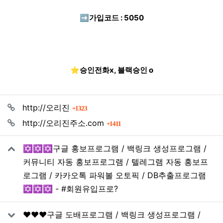
➡️가입코드 : 5050
⭐️승인전화x, 블랙승인 o
관련자료
회 연결
http://오리진
1323
회 연결
http://오리진주소.com
1411
✡️✡️✡️구글 홍보프로그램 / 백링크 생성프로그램 /
커뮤니티 자동 홍보프로그램 / 텔레그램 자동 홍보프
로그램 / 카카오톡 파워볼 오토픽 / DB추출프로그램
✡️✡️✡️ - #회원유입프로?
❤️❤️❤️구글 도배프로그램 / 백링크 생성프로그램 /