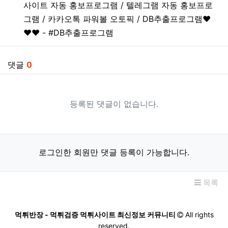
사이트 자동 홍보프로그램 / 텔레그램 자동 홍보프로
그램 / 카카오톡 파워볼 오토픽 / DB추출프로그램❤️
❤️❤️ - #DB추출프로그램
댓글
0
등록된 댓글이 없습니다.
로그인한 회원만 댓글 등록이 가능합니다.
목록
먹튀반장 - 먹튀검증 먹튀사이트 최신정보 커뮤니티
All rights
reserved.