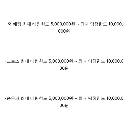
-축 베팅 최대 배팅한도 5,000,000원 ~ 최대 당첨한도 10,000,
000원
-크로스 최대 베팅한도 5,000,000원 ~ 최대 당첨한도 10,000,0
00원
-승무패 최대 베팅한도 5,000,000원 ~ 최대 당첨한도 10,000,0
00원