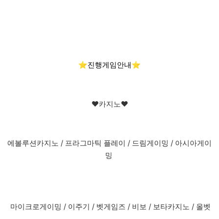
⭐️진행게임안내⭐️
❤️카지노❤️
에볼루션카지노 / 프라그마틱 플레이 / 드림게이밍 / 아시아게이
밍
마이크로게이밍 / 이주기 / 벳게임즈 / 비보 / 보타카지노 / 올벳