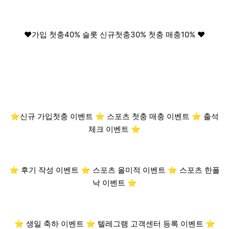
❤️가입 첫충40% 슬롯 신규첫충30% 첫충 매충10% ❤️
⭐️신규 가입첫충 이벤트 ⭐️ 스포츠 첫충 매충 이벤트 ⭐️ 출석
체크 이벤트 ⭐️
⭐️ 후기 작성 이벤트 ⭐️ 스포츠 올미적 이벤트 ⭐️ 스포츠 한폴
낙 이벤트 ⭐️
⭐️ 생일 축하 이벤트 ⭐️ 텔레그램 고객센터 등록 이벤트 ⭐️