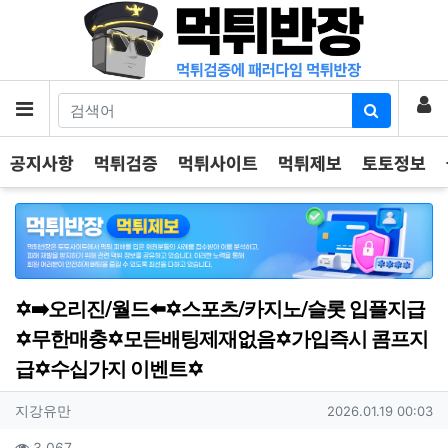
기
로
메뉴
공지사항
먹튀검증
먹튀사이트
먹튀제보
토토정보
✡️➡️오리진/월드⬅️✡️스포츠/카지노/슬롯 입플지급
✡️무한매충✡️모든배팅제재없음✡️가입즉시 콤프지
급✡️수십가지 이벤트✡️
작성자 정보
작성
작성일
지강유만
2026.01.19 00:03
컨텐츠 정보
조회
3,067