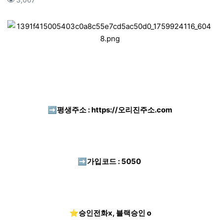
본문
➡️평생주소 :
https://오리진주소.com
➡️가입코드 : 5050
⭐️승인전화x, 블랙승인 o