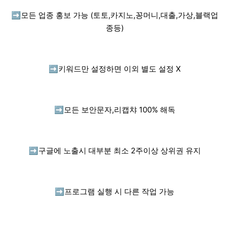
➡️
모든 업종 홍보 가능 (토토,카지노,꽁머니,대출,가상,블랙업
종등)
➡️
키워드만 설정하면 이외 별도 설정 X
➡️
모든 보안문자,리캡챠 100% 해독
➡️
구글에 노출시 대부분 최소 2주이상 상위권 유지
➡️
프로그램 실행 시 다른 작업 가능