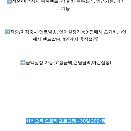
➡️
적중/미적중시 목록멘트, 각 회차 목록표기, 영점기능, 커버
기능
➡️
적중/미적중시 멘트발송, 연패설정기능(n연패시 초기화, n연
패시 멘트발송, n연패시 휴식설정)
➡️
금액설정 가능(고정금액,랜덤금액,마틴설정)
카카오톡 오토픽 프로그램 - 30일 20만원