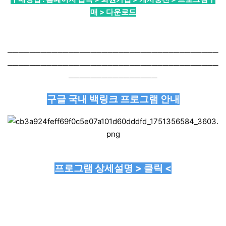
매 > 다운로드
──────────────────────────────────────
──────────────────────────────────────
────────────────
구글 국내 백링크 프로그램 안내
프로그램 상세설명 > 클릭 <