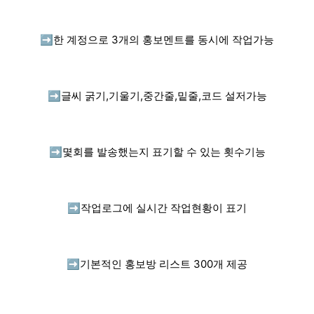
➡️
한 계정으로 3개의 홍보멘트를 동시에 작업가능
➡️
글씨 굵기,기울기,중간줄,밑줄,코드 설저가능
➡️
몇회를 발송했는지 표기할 수 있는 횟수기능
➡️
작업로그에 실시간 작업현황이 표기
➡️
기본적인 홍보방 리스트 300개 제공