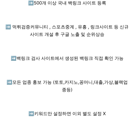
➡️
500개 이상 국내 백링크 사이트 등록
➡️
먹튀검증커뮤니티 , 스포츠중계 , 유흥 , 링크사이트 등 신규
사이트 개설 후 구글 노출 및 순위상승
➡️
백링크 검사 사이트에서 생성된 백링크 직접 확인 가능
➡️
모든 업종 홍보 가능 (토토,카지노,꽁머니,대출,가상,블랙업
종등)
➡️
키워드만 설정하면 이외 별도 설정 X