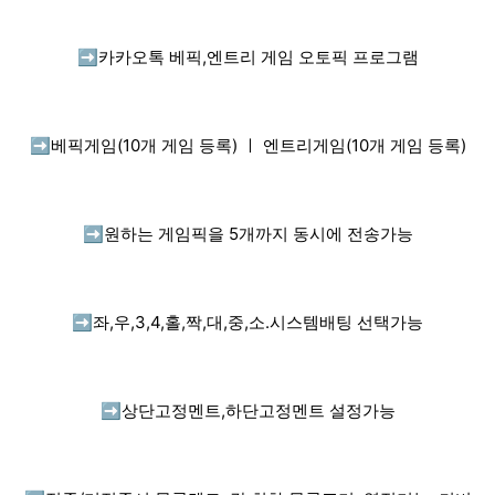
➡️
카카오톡 베픽,엔트리 게임 오토픽 프로그램
➡️
베픽게임(10개 게임 등록) ㅣ 엔트리게임(10개 게임 등록)
➡️
원하는 게임픽을 5개까지 동시에 전송가능
➡️
좌,우,3,4,홀,짝,대,중,소.시스템배팅 선택가능
➡️
상단고정멘트,하단고정멘트 설정가능