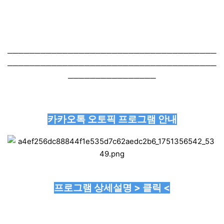
──────────────────────────────────────
──────────────────────────────────────
────────────────
카카오톡 오토픽 프로그램 안내
프로그램 상세설명 > 클릭 <