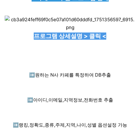
프로그램 상세설명 > 클릭 <
➡️
원하는 N사 카페를 특정하여 DB추출
➡️
아이디,이메일,지역정보,전화번호 추출
➡️
랭킹,정확도,종류,주제,지역,나이,성별 옵션설정 가능