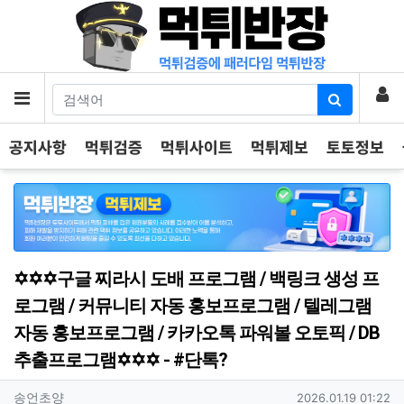
기
로
메뉴
공지사항
먹튀검증
먹튀사이트
먹튀제보
토토정보
✡️✡️✡️구글 찌라시 도배 프로그램 / 백링크 생성 프
로그램 / 커뮤니티 자동 홍보프로그램 / 텔레그램
자동 홍보프로그램 / 카카오톡 파워볼 오토픽 / DB
추출프로그램✡️✡️✡️ - #단톡?
작성자 정보
작성
작성일
송언초양
2026.01.19 01:22