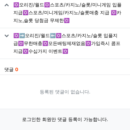
✡️오리진/월드✡️스포츠/카지노/슬롯/미니게임 입플
지급✡️스포츠/미니게임/카지노/슬롯매충 지급 ✡️카
지노,슬롯 당첨금 무제한✡️
✡️➡️오리진/월드⬅️✡️스포츠/카지노/슬롯 입플지
급✡️무한매충✡️모든배팅제재없음✡️가입즉시 콤프
지급✡️수십가지 이벤트✡️
댓글
0
등록된 댓글이 없습니다.
로그인한 회원만 댓글 등록이 가능합니다.