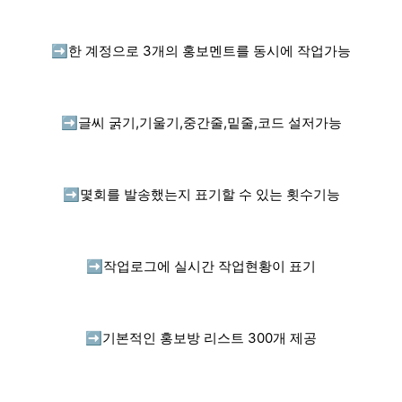
➡️
한 계정으로 3개의 홍보멘트를 동시에 작업가능
➡️
글씨 굵기,기울기,중간줄,밑줄,코드 설저가능
➡️
몇회를 발송했는지 표기할 수 있는 횟수기능
➡️
작업로그에 실시간 작업현황이 표기
➡️
기본적인 홍보방 리스트 300개 제공