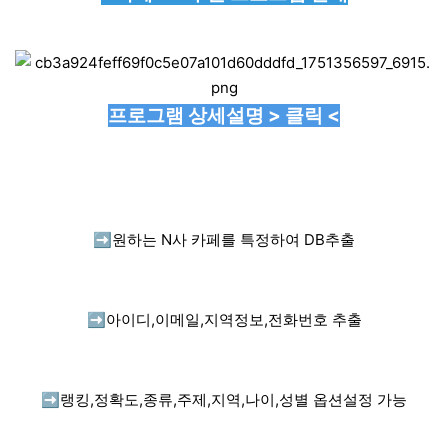
프로그램 상세설명 > 클릭 <
➡️
원하는 N사 카페를 특정하여 DB추출
➡️
아이디,이메일,지역정보,전화번호 추출
➡️
랭킹,정확도,종류,주제,지역,나이,성별 옵션설정 가능