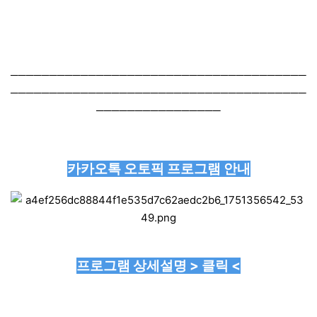
──────────────────────────────────────
──────────────────────────────────────
────────────────
카카오톡 오토픽 프로그램 안내
프로그램 상세설명 > 클릭 <