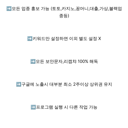
➡️
모든 업종 홍보 가능 (토토,카지노,꽁머니,대출,가상,블랙업
종등)
➡️
키워드만 설정하면 이외 별도 설정 X
➡️
모든 보안문자,리캡챠 100% 해독
➡️
구글에 노출시 대부분 최소 2주이상 상위권 유지
➡️
프로그램 실행 시 다른 작업 가능