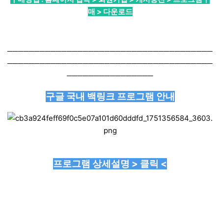
매 > 다운로드
──────────────────────────────────────
──────────────────────────────────────
────────────────
구글 국내 백링크 프로그램 안내
프로그램 상세설명 > 클릭 <