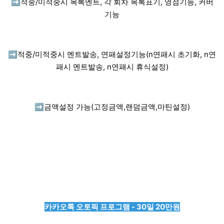
➡️
적중/미적중시 목록멘트, 각 회차 목록표기, 영점기능, 커버
기능
➡️
적중/미적중시 멘트발송, 연패설정기능(n연패시 초기화, n연
패시 멘트발송, n연패시 휴식설정)
➡️
금액설정 가능(고정금액,랜덤금액,마틴설정)
카카오톡 오토픽 프로그램 - 30일 20만원