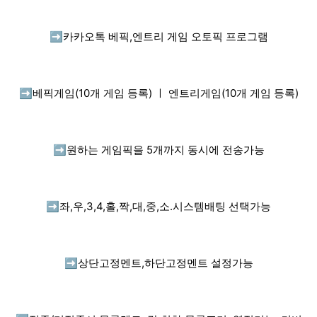
➡️
카카오톡 베픽,엔트리 게임 오토픽 프로그램
➡️
베픽게임(10개 게임 등록) ㅣ 엔트리게임(10개 게임 등록)
➡️
원하는 게임픽을 5개까지 동시에 전송가능
➡️
좌,우,3,4,홀,짝,대,중,소.시스템배팅 선택가능
➡️
상단고정멘트,하단고정멘트 설정가능