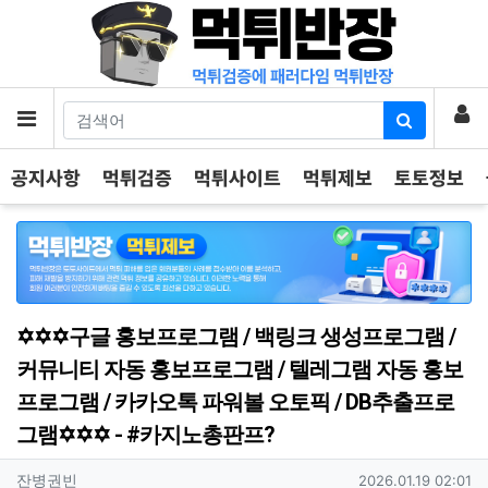
기
로
메뉴
공지사항
먹튀검증
먹튀사이트
먹튀제보
토토정보
✡️✡️✡️구글 홍보프로그램 / 백링크 생성프로그램 /
커뮤니티 자동 홍보프로그램 / 텔레그램 자동 홍보
프로그램 / 카카오톡 파워볼 오토픽 / DB추출프로
그램✡️✡️✡️ - #카지노총판프?
작성자 정보
작성
작성일
잔병권빈
2026.01.19 02:01