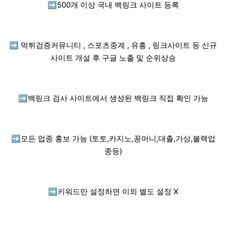
➡️
500개 이상 국내 백링크 사이트 등록
➡️
먹튀검증커뮤니티 , 스포츠중계 , 유흥 , 링크사이트 등 신규
사이트 개설 후 구글 노출 및 순위상승
➡️
백링크 검사 사이트에서 생성된 백링크 직접 확인 가능
➡️
모든 업종 홍보 가능 (토토,카지노,꽁머니,대출,가상,블랙업
종등)
➡️
키워드만 설정하면 이외 별도 설정 X