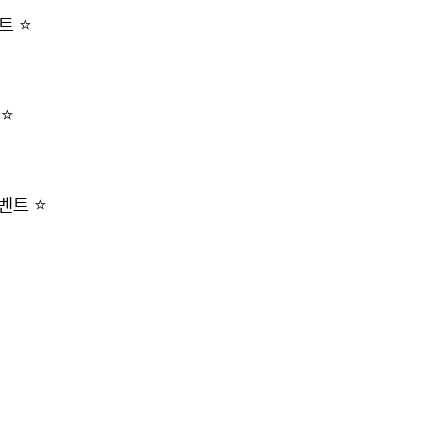
 ⭐️
⭐️
벤트 ⭐️