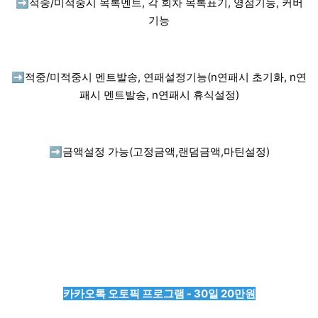
➡️
적중/미적중시 목록멘트, 각 회차 목록표기, 영점기능, 커버
기능
➡️
적중/미적중시 멘트발송, 연패설정기능(n연패시 초기화, n연
패시 멘트발송, n연패시 휴식설정)
➡️
금액설정 가능(고정금액,랜덤금액,마틴설정)
카카오톡 오토픽 프로그램 - 30일 20만원