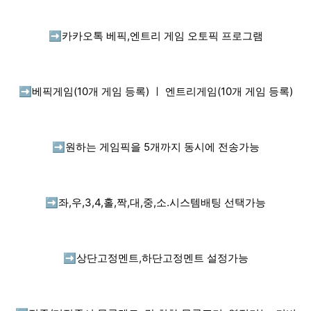
➡️
카카오톡 베픽,엔트리 게임 오토픽 프로그램
➡️
베픽게임(10개 게임 등록) ㅣ 엔트리게임(10개 게임 등록)
➡️
원하는 게임픽을 5개까지 동시에 전송가능
➡️
좌,우,3,4,홀,짝,대,중,소.시스템배팅 선택가능
➡️
상단고정멘트,하단고정멘트 설정가능