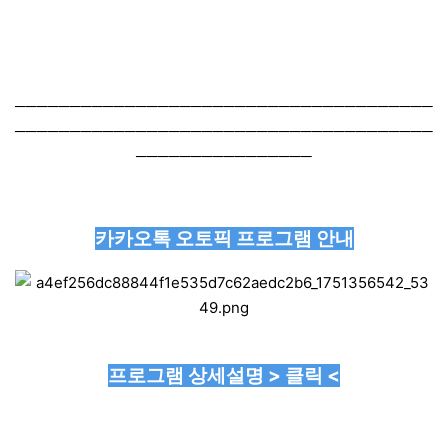
──────────────────────────────────────
──────────────────────────────────────
────────────────
카카오톡 오토픽 프로그램 안내
프로그램 상세설명 > 클릭 <