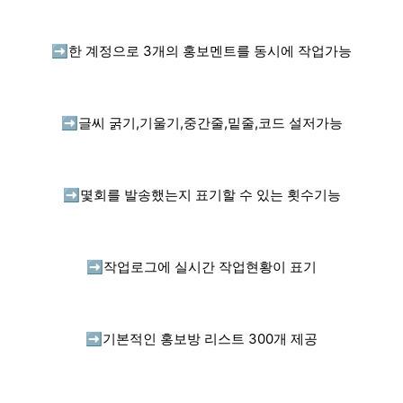
➡️
한 계정으로 3개의 홍보멘트를 동시에 작업가능
➡️
글씨 굵기,기울기,중간줄,밑줄,코드 설저가능
➡️
몇회를 발송했는지 표기할 수 있는 횟수기능
➡️
작업로그에 실시간 작업현황이 표기
➡️
기본적인 홍보방 리스트 300개 제공