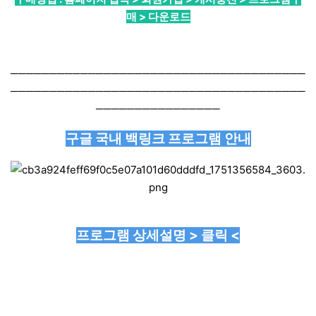
매 > 다운로드
──────────────────────────────────────
──────────────────────────────────────
────────────────
구글 국내 백링크 프로그램 안내
프로그램 상세설명 > 클릭 <