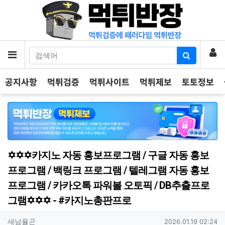
기
로
메뉴
공지사항
먹튀검증
먹튀사이트
먹튀제보
토토정보
✡️✡️✡️카지노 자동 홍보프로그램 / 구글 자동 홍보
프로그램 / 백링크 프로그램 / 텔레그램 자동 홍보
프로그램 / 카카오톡 파워볼 오토픽 / DB추출프로
그램✡️✡️✡️ - #카지노총판프로
작성자 정보
작성
작성일
새남율곤
2026.01.19 02:24