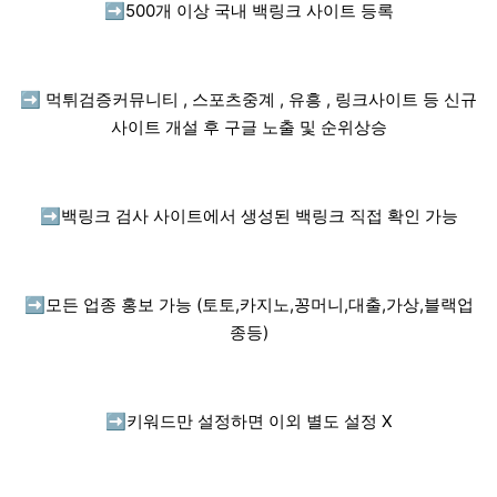
➡️
500개 이상 국내 백링크 사이트 등록
➡️
먹튀검증커뮤니티 , 스포츠중계 , 유흥 , 링크사이트 등 신규
사이트 개설 후 구글 노출 및 순위상승
➡️
백링크 검사 사이트에서 생성된 백링크 직접 확인 가능
➡️
모든 업종 홍보 가능 (토토,카지노,꽁머니,대출,가상,블랙업
종등)
➡️
키워드만 설정하면 이외 별도 설정 X