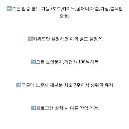
➡️
모든 업종 홍보 가능 (토토,카지노,꽁머니,대출,가상,블랙업
종등)
➡️
키워드만 설정하면 이외 별도 설정 X
➡️
모든 보안문자,리캡챠 100% 해독
➡️
구글에 노출시 대부분 최소 2주이상 상위권 유지
➡️
프로그램 실행 시 다른 작업 가능