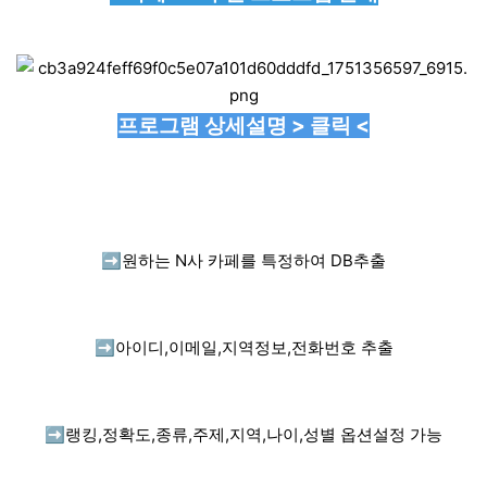
프로그램 상세설명 > 클릭 <
➡️
원하는 N사 카페를 특정하여 DB추출
➡️
아이디,이메일,지역정보,전화번호 추출
➡️
랭킹,정확도,종류,주제,지역,나이,성별 옵션설정 가능