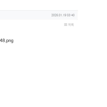
작성일
2026.01.19 03:40
목록