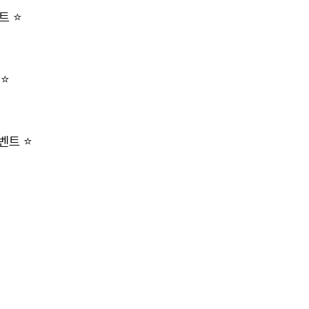
 ⭐️
⭐️
벤트 ⭐️