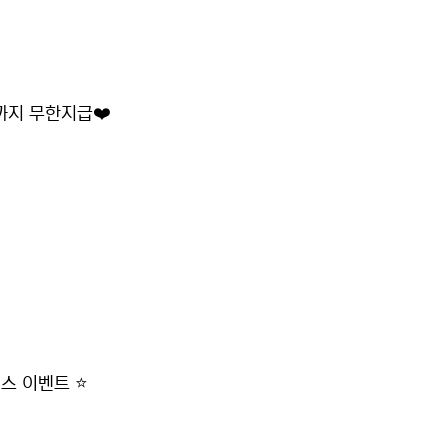
전 까지 무한지급❤️
스 이벤트 ⭐️