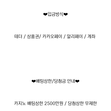
❤️입금방식❤️
테더 / 상품권/ 카카오페이 / 알리페이 / 계좌
❤️배팅상한/당첨금 안내❤️
카지노 배팅상한 2500만원 / 당첨상한 무제한