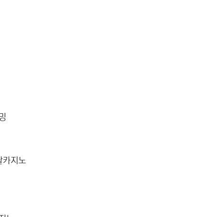
밍
엔탈카지노