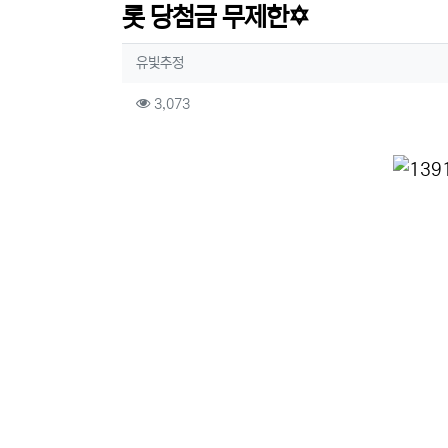
롯 당첨금 무제한✡️
작성자 정보
작성
유빛추정
컨텐츠 정보
조회
3,073
본문