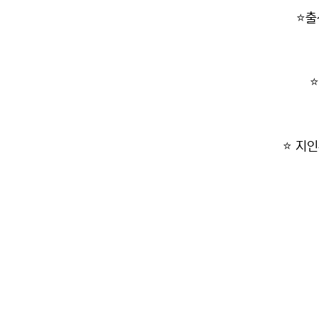
⭐️
⭐
⭐️ 지