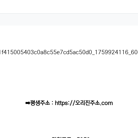
➡️평생주소 :
https://오리진주소.com