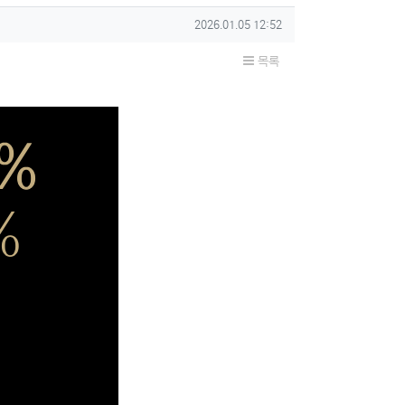
작성일
2026.01.05 12:52
목록