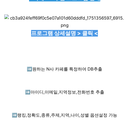
프로그램 상세설명 > 클릭 <
➡️
원하는 N사 카페를 특정하여 DB추출
➡️
아이디,이메일,지역정보,전화번호 추출
➡️
랭킹,정확도,종류,주제,지역,나이,성별 옵션설정 가능