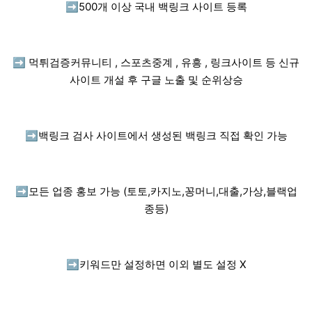
➡️
500개 이상 국내 백링크 사이트 등록
➡️
먹튀검증커뮤니티 , 스포츠중계 , 유흥 , 링크사이트 등 신규
사이트 개설 후 구글 노출 및 순위상승
➡️
백링크 검사 사이트에서 생성된 백링크 직접 확인 가능
➡️
모든 업종 홍보 가능 (토토,카지노,꽁머니,대출,가상,블랙업
종등)
➡️
키워드만 설정하면 이외 별도 설정 X