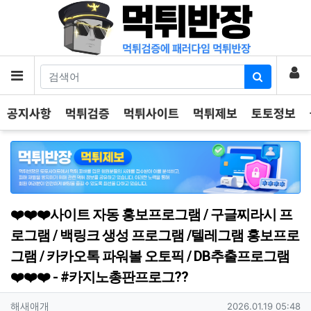
기
로
메뉴
공지사항
먹튀검증
먹튀사이트
먹튀제보
토토정보
❤️❤️❤️사이트 자동 홍보프로그램 / 구글찌라시 프
로그램 / 백링크 생성 프로그램 /텔레그램 홍보프로
그램 / 카카오톡 파워볼 오토픽 / DB추출프로그램
❤️❤️❤️ - #카지노총판프로그??
작성자 정보
작성
작성일
해새애개
2026.01.19 05:48