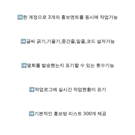
➡️
한 계정으로 3개의 홍보멘트를 동시에 작업가능
➡️
글씨 굵기,기울기,중간줄,밑줄,코드 설저가능
➡️
몇회를 발송했는지 표기할 수 있는 횟수기능
➡️
작업로그에 실시간 작업현황이 표기
➡️
기본적인 홍보방 리스트 300개 제공