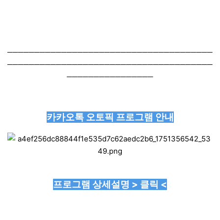
──────────────────────────────────────
──────────────────────────────────────
────────────────
카카오톡 오토픽 프로그램 안내
프로그램 상세설명 > 클릭 <