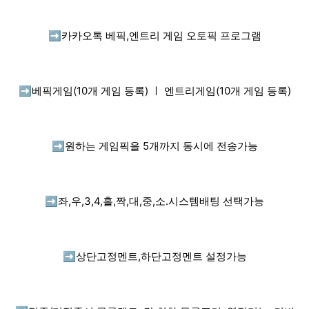
➡️
카카오톡 베픽,엔트리 게임 오토픽 프로그램
➡️
베픽게임(10개 게임 등록) ㅣ 엔트리게임(10개 게임 등록)
➡️
원하는 게임픽을 5개까지 동시에 전송가능
➡️
좌,우,3,4,홀,짝,대,중,소.시스템배팅 선택가능
➡️
상단고정멘트,하단고정멘트 설정가능