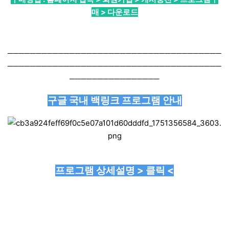
매 > 다운로드
──────────────────────────────────────
──────────────────────────────────────
────────────────
구글 국내 백링크 프로그램 안내
프로그램 상세설명 > 클릭 <