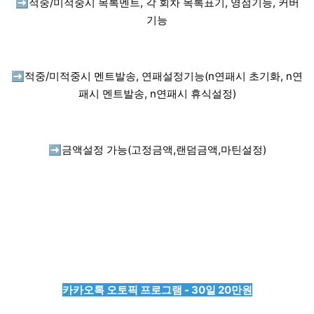
➡️
적중/미적중시 목록멘트, 각 회차 목록표기, 영점기능, 커버
기능
➡️
적중/미적중시 멘트발송, 연패설정기능(n연패시 초기화, n연
패시 멘트발송, n연패시 휴식설정)
➡️
금액설정 가능(고정금액,랜덤금액,마틴설정)
카카오톡 오토픽 프로그램 - 30일 20만원