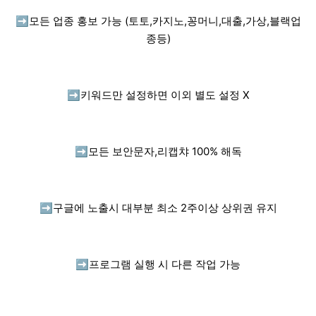
➡️
모든 업종 홍보 가능 (토토,카지노,꽁머니,대출,가상,블랙업
종등)
➡️
키워드만 설정하면 이외 별도 설정 X
➡️
모든 보안문자,리캡챠 100% 해독
➡️
구글에 노출시 대부분 최소 2주이상 상위권 유지
➡️
프로그램 실행 시 다른 작업 가능