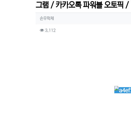
그램 / 카카오톡 파워볼 오토픽 / 
작성자 정보
작성
손우학제
컨텐츠 정보
조회
3,112
본문