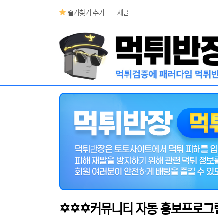
상단 네비
즐겨찾기 추가
새글
메인 메뉴
✡️✡️✡️커뮤니티 자동 홍보프로그