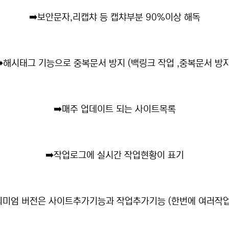
➡️
보안문자,리캡챠 등 캡챠부분 90%이상 해독
️
해시태그 기능으로 중복문서 방지 (백링크 작업 ,중복문서 방지
➡️
매주 업데이트 되는 사이트목록
➡️
작업로그에 실시간 작업현황이 표기
미엄 버전은 사이트추가기능과 작업추가기능 (한번에 여러작업