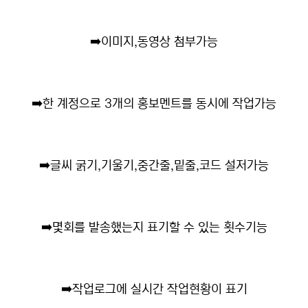
➡️
이미지,동영상 첨부가능
➡️
한 계정으로 3개의 홍보멘트를 동시에 작업가능
➡️
글씨 굵기,기울기,중간줄,밑줄,코드 설저가능
➡️
몇회를 발송했는지 표기할 수 있는 횟수기능
➡️
작업로그에 실시간 작업현황이 표기