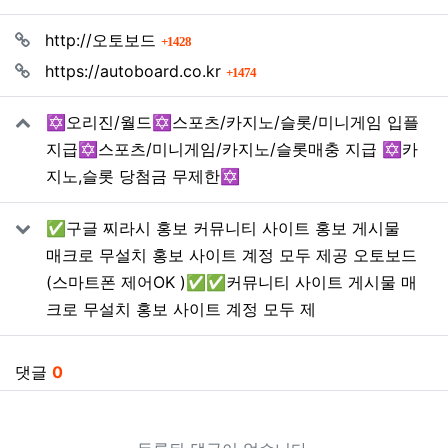
관련자료
회 연결
http://오토보드
1428
회 연결
https://autoboard.co.kr
1474
✡️오리진/월드✡️스포츠/카지노/슬롯/미니게임 입플
지급✡️스포츠/미니게임/카지노/슬롯매충 지급 ✡️카
지노,슬롯 당첨금 무제한✡️
✅구글 찌라시 홍보 커뮤니티 사이트 홍보 게시물
매크로 무설치 홍보 사이트 계정 모두 제공 오토보드
(스마트폰 제어OK )✅✅커뮤니티 사이트 게시물 매
크로 무설치 홍보 사이트 계정 모두 제
댓글
0