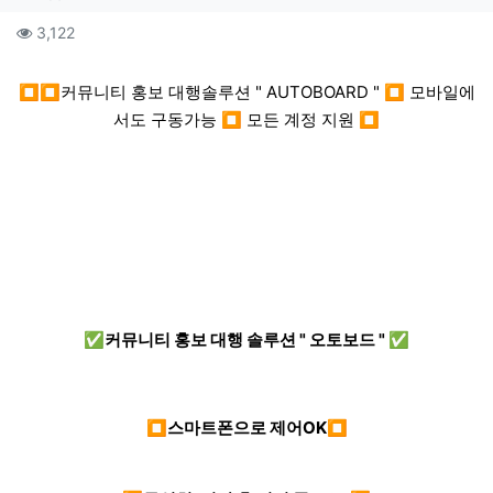
컨텐츠 정보
조회
3,122
본문
⏹⏹커뮤니티 홍보 대행솔루션 " AUTOBOARD " ⏹ 모바일에
서도 구동가능 ⏹ 모든 계정 지원 ⏹
✅커뮤니티 홍보 대행 솔루션 " 오토보드 " ✅
⏹스마트폰으로 제어OK⏹