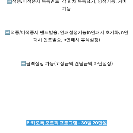
➡️
적중/미적중시 목록멘트, 각 회차 목록표기, 영점기능, 커버
기능
➡️
적중/미적중시 멘트발송, 연패설정기능(n연패시 초기화, n연
패시 멘트발송, n연패시 휴식설정)
➡️
금액설정 가능(고정금액,랜덤금액,마틴설정)
카카오톡 오토픽 프로그램 - 30일 20만원