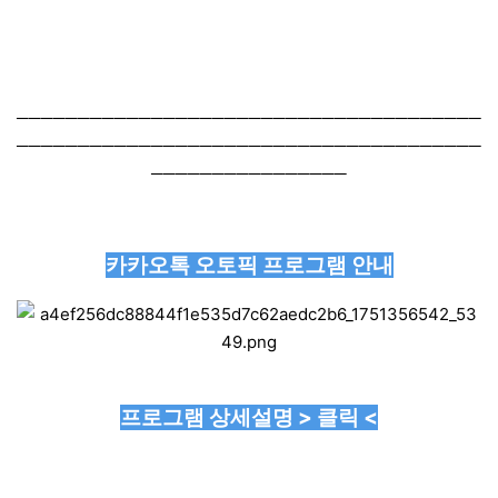
──────────────────────────────────────
──────────────────────────────────────
────────────────
카카오톡 오토픽 프로그램 안내
프로그램 상세설명 > 클릭 <