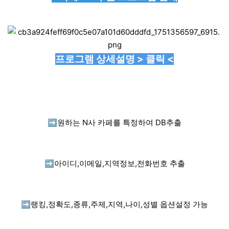
프로그램 상세설명 > 클릭 <
➡️
원하는 N사 카페를 특정하여 DB추출
➡️
아이디,이메일,지역정보,전화번호 추출
➡️
랭킹,정확도,종류,주제,지역,나이,성별 옵션설정 가능