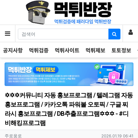
기
로
메뉴
공지사항
먹튀검증
먹튀사이트
먹튀제보
토토정보
✡️✡️✡️커뮤니티 자동 홍보프로그램 / 텔레그램 자동
홍보프로그램 / 카카오톡 파워볼 오토픽 / 구글 찌
라시 홍보프로그램 / DB추출프로그램✡️✡️✡️ - #디
비해킹프로그램
작성자 정보
작성
작성일
주로웅로
2026.01.19 06:41