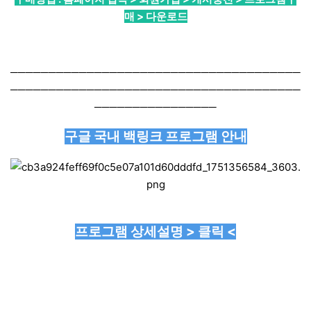
매 > 다운로드
──────────────────────────────────────
──────────────────────────────────────
────────────────
구글 국내 백링크 프로그램 안내
프로그램 상세설명 > 클릭 <