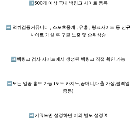
➡️
500개 이상 국내 백링크 사이트 등록
➡️
먹튀검증커뮤니티 , 스포츠중계 , 유흥 , 링크사이트 등 신규
사이트 개설 후 구글 노출 및 순위상승
➡️
백링크 검사 사이트에서 생성된 백링크 직접 확인 가능
➡️
모든 업종 홍보 가능 (토토,카지노,꽁머니,대출,가상,블랙업
종등)
➡️
키워드만 설정하면 이외 별도 설정 X