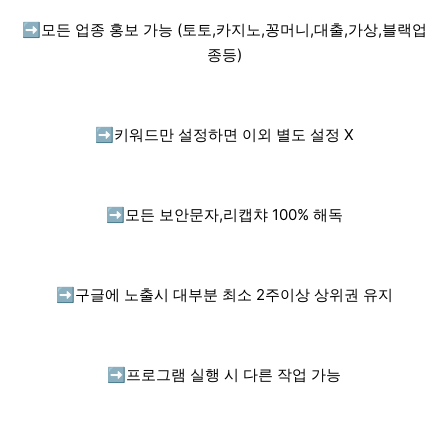
➡️
모든 업종 홍보 가능 (토토,카지노,꽁머니,대출,가상,블랙업
종등)
➡️
키워드만 설정하면 이외 별도 설정 X
➡️
모든 보안문자,리캡챠 100% 해독
➡️
구글에 노출시 대부분 최소 2주이상 상위권 유지
➡️
프로그램 실행 시 다른 작업 가능