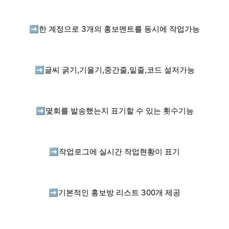
➡️
한 계정으로 3개의 홍보멘트를 동시에 작업가능
➡️
글씨 굵기,기울기,중간줄,밑줄,코드 설저가능
➡️
몇회를 발송했는지 표기할 수 있는 횟수기능
➡️
작업로그에 실시간 작업현황이 표기
➡️
기본적인 홍보방 리스트 300개 제공