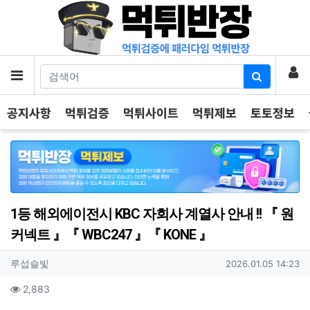
기
로
메뉴
공지사항
먹튀검증
먹튀사이트
먹튀제보
토토정보
1등 해외에이전시 KBC 자회사 계열사 안내 !! 『 원
커넥트 』『 WBC247 』『 KONE 』
작성자 정보
작성
작성일
루섭슬빛
2026.01.05 14:23
컨텐츠 정보
조회
2,883