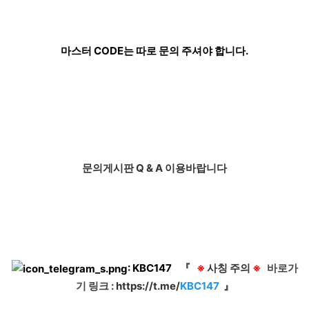
마스터 CODE는 따로 문의 주셔야 합니다.
문의게시판 Q & A 이용바랍니다
: KBC147
『
※
사칭 주의
※
바로가
기 링크 :
https://t.me/
KBC147
』