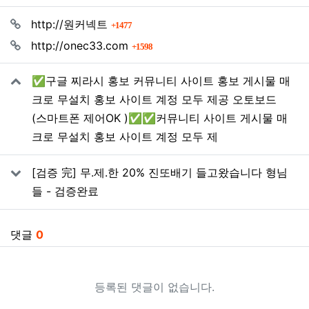
관련자료
회 연결
http://원커넥트
1477
회 연결
http://onec33.com
1598
✅구글 찌라시 홍보 커뮤니티 사이트 홍보 게시물 매
크로 무설치 홍보 사이트 계정 모두 제공 오토보드
(스마트폰 제어OK )✅✅커뮤니티 사이트 게시물 매
크로 무설치 홍보 사이트 계정 모두 제
[검증 完] 무.제.한 20% 진또배기 들고왔습니다 형님
들 - 검증완료
댓글
0
등록된 댓글이 없습니다.