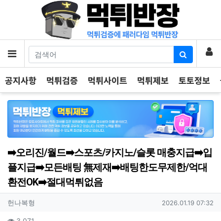
기
로
메뉴
공지사항
먹튀검증
먹튀사이트
먹튀제보
토토정보
➡️오리진/월드➡️스포츠/카지노/슬롯 매충지급➡️입
플지급➡️모든배팅 無제재➡️배팅한도무제한/억대
환전OK➡️절대먹튀없음
작성자 정보
작성
작성일
헌나복형
2026.01.19 07:32
컨텐츠 정보
조회
3,071