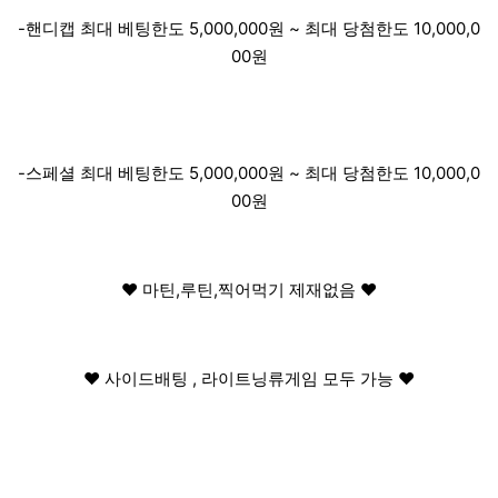
-핸디캡 최대 베팅한도 5,000,000원 ~ 최대 당첨한도 10,000,0
00원
-스페셜 최대 베팅한도 5,000,000원 ~ 최대 당첨한도 10,000,0
00원
❤️ 마틴,루틴,찍어먹기 제재없음 ❤️
❤️ 사이드배팅 , 라이트닝류게임 모두 가능 ❤️