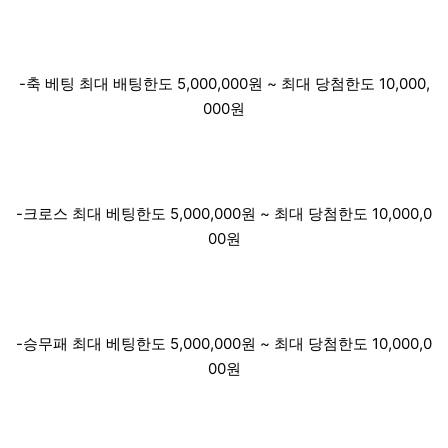
-축 베팅 최대 배팅한도 5,000,000원 ~ 최대 당첨한도 10,000,
000원
-크로스 최대 베팅한도 5,000,000원 ~ 최대 당첨한도 10,000,0
00원
-승무패 최대 베팅한도 5,000,000원 ~ 최대 당첨한도 10,000,0
00원