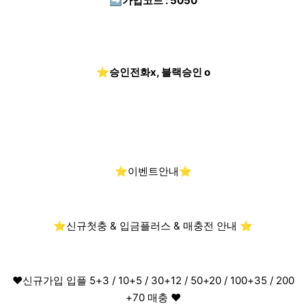
➡️가입코드 : 5050
⭐️승인전화x, 블랙승인 o
⭐️이벤트안내⭐️
⭐️신규첫충 & 입금플러스 & 매충전 안내 ⭐️
❤️신규가입 입플 5+3 / 10+5 / 30+12 / 50+20 / 100+35 / 200
+70 매충 ❤️