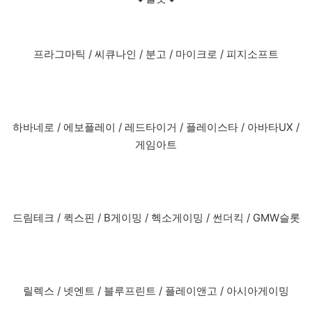
프라그마틱 / 씨큐나인 / 분고 / 마이크로 / 피지소프트
하바네로 / 에보플레이 / 레드타이거 / 플레이스타 / 아바타UX /
게임아트
드림테크 / 퀵스핀 / B게이밍 / 헥소게이밍 / 썬더킥 / GMW슬롯
릴렉스 / 넷엔트 / 블루프린트 / 플레이앤고 / 아시아게이밍