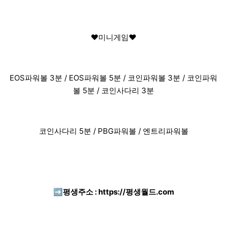
❤️미니게임❤️
EOS파워볼 3분 / EOS파워볼 5분 / 코인파워볼 3분 / 코인파워
볼 5분 / 코인사다리 3분
코인사다리 5분 / PBG파워볼 / 엔트리파워볼
➡️평생주소 :
h
ttps://평생월드.com