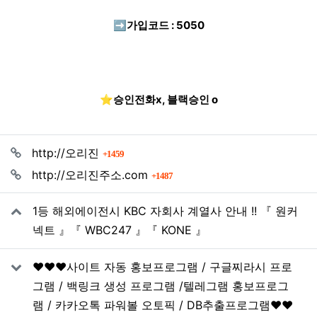
➡️가입코드 : 5050
⭐️승인전화x, 블랙승인 o
관련자료
회 연결
http://오리진
1459
회 연결
http://오리진주소.com
1487
1등 해외에이전시 KBC 자회사 계열사 안내 !! 『 원커
넥트 』『 WBC247 』『 KONE 』
❤️❤️❤️사이트 자동 홍보프로그램 / 구글찌라시 프로
그램 / 백링크 생성 프로그램 /텔레그램 홍보프로그
램 / 카카오톡 파워볼 오토픽 / DB추출프로그램❤️❤️