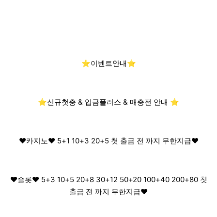
⭐️이벤트안내⭐️
⭐️신규첫충 & 입금플러스 & 매충전 안내 ⭐️
❤️카지노❤️ 5+1 10+3 20+5 첫 출금 전 까지 무한지급❤️
❤️슬롯❤️ 5+3 10+5 20+8 30+12 50+20 100+40 200+80 첫
출금 전 까지 무한지급❤️