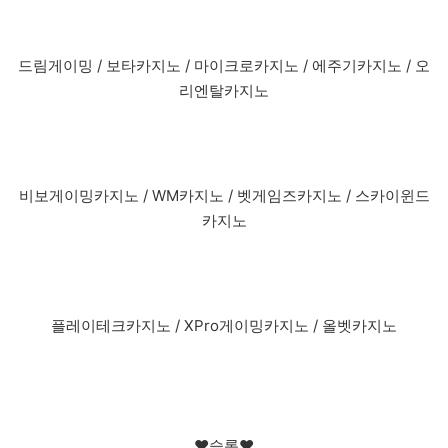
드림게이밍 / 보타카지노 / 마이크로카지노 / 에주기카지노 / 오
리엔탈카지노
비보게이밍카지노 / WM카지노 / 벳게임즈카지노 / 스카이윈드
카지노
플레이테크카지노 / XPro게이밍카지노 / 올벳카지노
❤️슬롯❤️