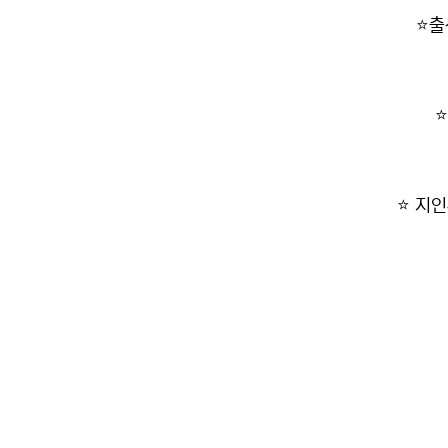
⭐️
⭐
⭐️ 지