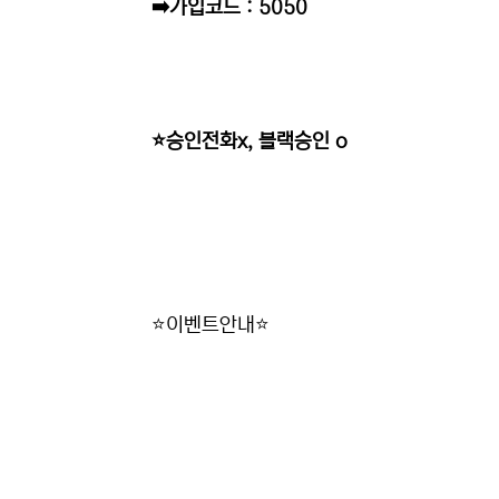
➡️가입코드 : 5050
⭐️승인전화x, 블랙승인 o
⭐️이벤트안내⭐️