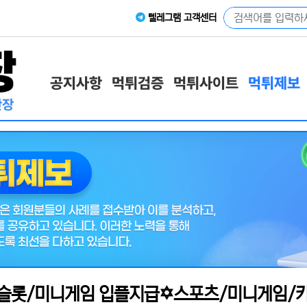
텔레그램 고객센터
공지사항
먹튀검증
먹튀사이트
먹튀제보
/슬롯/미니게임 입플지급✡️스포츠/미니게임/카