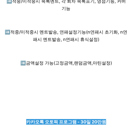
➡️
적중/미적중시 목록멘트, 각 회차 목록표기, 영점기능, 커버
기능
➡️
적중/미적중시 멘트발송, 연패설정기능(n연패시 초기화, n연
패시 멘트발송, n연패시 휴식설정)
➡️
금액설정 가능(고정금액,랜덤금액,마틴설정)
카카오톡 오토픽 프로그램 - 30일 20만원