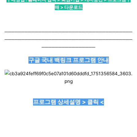
매 > 다운로드
──────────────────────────────────────
──────────────────────────────────────
────────────────
구글 국내 백링크 프로그램 안내
프로그램 상세설명 > 클릭 <