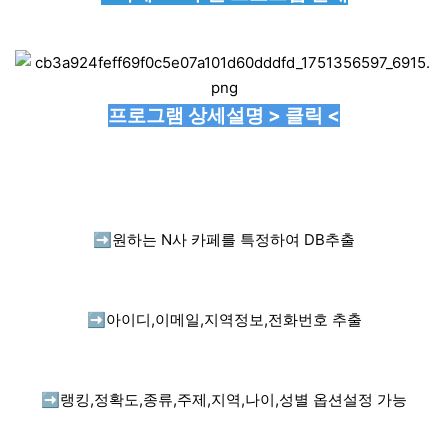
프로그램 상세설명 > 클릭 <
➡️
원하는 N사 카페를 특정하여 DB추출
➡️
아이디,이메일,지역정보,전화번호 추출
➡️
랭킹,정확도,종류,주제,지역,나이,성별 옵션설정 가능