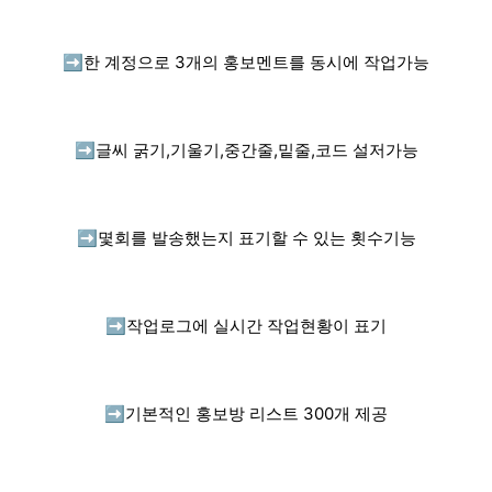
➡️
한 계정으로 3개의 홍보멘트를 동시에 작업가능
➡️
글씨 굵기,기울기,중간줄,밑줄,코드 설저가능
➡️
몇회를 발송했는지 표기할 수 있는 횟수기능
➡️
작업로그에 실시간 작업현황이 표기
➡️
기본적인 홍보방 리스트 300개 제공