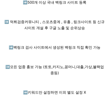
➡️
500개 이상 국내 백링크 사이트 등록
➡️
먹튀검증커뮤니티 , 스포츠중계 , 유흥 , 링크사이트 등 신규
사이트 개설 후 구글 노출 및 순위상승
➡️
백링크 검사 사이트에서 생성된 백링크 직접 확인 가능
➡️
모든 업종 홍보 가능 (토토,카지노,꽁머니,대출,가상,블랙업
종등)
➡️
키워드만 설정하면 이외 별도 설정 X