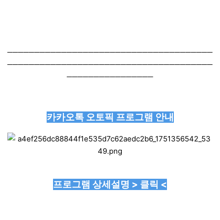
──────────────────────────────────────
──────────────────────────────────────
────────────────
카카오톡 오토픽 프로그램 안내
프로그램 상세설명 > 클릭 <