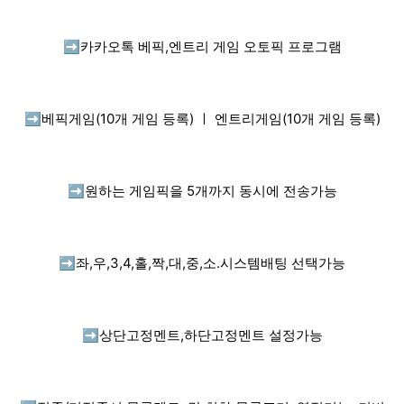
➡️
카카오톡 베픽,엔트리 게임 오토픽 프로그램
➡️
베픽게임(10개 게임 등록) ㅣ 엔트리게임(10개 게임 등록)
➡️
원하는 게임픽을 5개까지 동시에 전송가능
➡️
좌,우,3,4,홀,짝,대,중,소.시스템배팅 선택가능
➡️
상단고정멘트,하단고정멘트 설정가능