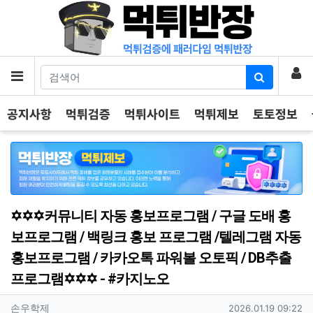
기
로
메뉴
공지사항
먹튀검증
먹튀사이트
먹튀제보
토토정보
✡️✡️✡️커뮤니티 자동 홍보프로그램 / 구글 도배 홍
보프로그램 / 백링크 홍보 프로그램 /텔레그램 자동
홍보프로그램 / 카카오톡 파워볼 오토픽 / DB추출
프로그램✡️✡️✡️ - #카지노오
작성자 정보
작성
작성일
손우학제
2026.01.19 09:22