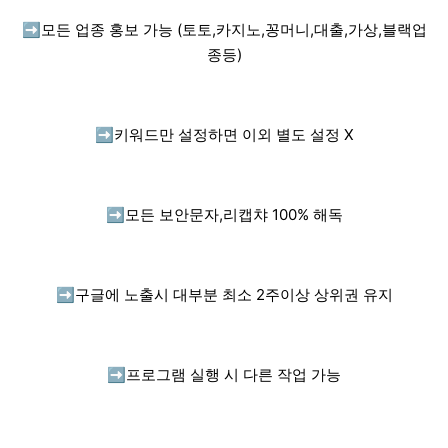
➡️
모든 업종 홍보 가능 (토토,카지노,꽁머니,대출,가상,블랙업
종등)
➡️
키워드만 설정하면 이외 별도 설정 X
➡️
모든 보안문자,리캡챠 100% 해독
➡️
구글에 노출시 대부분 최소 2주이상 상위권 유지
➡️
프로그램 실행 시 다른 작업 가능