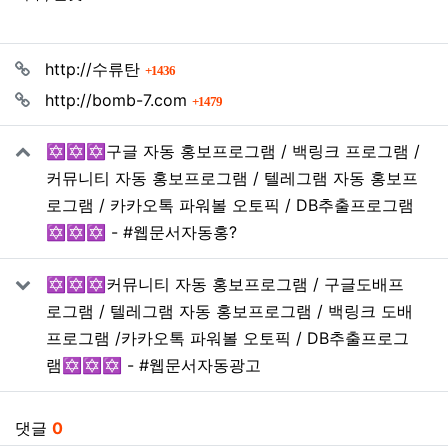
관련자료
회 연결
http://수류탄
1436
회 연결
http://bomb-7.com
1479
✡️✡️✡️구글 자동 홍보프로그램 / 백링크 프로그램 /
커뮤니티 자동 홍보프로그램 / 텔레그램 자동 홍보프
로그램 / 카카오톡 파워볼 오토픽 / DB추출프로그램
✡️✡️✡️ - #웹문서자동홍?
✡️✡️✡️커뮤니티 자동 홍보프로그램 / 구글도배프
로그램 / 텔레그램 자동 홍보프로그램 / 백링크 도배
프로그램 /카카오톡 파워볼 오토픽 / DB추출프로그
램✡️✡️✡️ - #웹문서자동광고
댓글
0