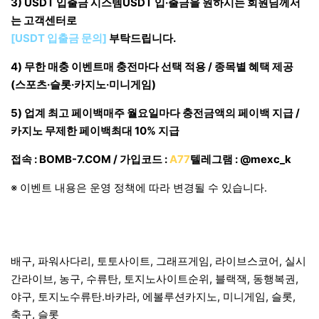
3) USDT 입출금 시스템USDT 입·출금을 원하시는 회원님께서
는 고객센터로
[USDT 입출금 문의]
부탁드립니다.
4) 무한 매충 이벤트매 충전마다 선택 적용 / 종목별 혜택 제공
(스포츠·슬롯·카지노·미니게임)
5) 업계 최고 페이백매주 월요일마다 충전금액의 페이백 지급 /
카지노 무제한 페이백최대 10% 지급
접속 :
BOMB-7.COM
/ 가입코드 :
A77
텔레그램 :
@mexc_k
※ 이벤트 내용은 운영 정책에 따라 변경될 수 있습니다.
배구, 파워사다리, 토토사이트, 그래프게임, 라이브스코어, 실시
간라이브, 농구, 수류탄, 토지노사이트순위, 블랙잭, 동행복권,
야구, 토지노수류탄.바카라, 에볼루션카지노, 미니게임, 슬롯,
축구, 슬롯