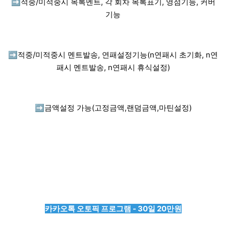
➡️
적중/미적중시 목록멘트, 각 회차 목록표기, 영점기능, 커버
기능
➡️
적중/미적중시 멘트발송, 연패설정기능(n연패시 초기화, n연
패시 멘트발송, n연패시 휴식설정)
➡️
금액설정 가능(고정금액,랜덤금액,마틴설정)
카카오톡 오토픽 프로그램 - 30일 20만원