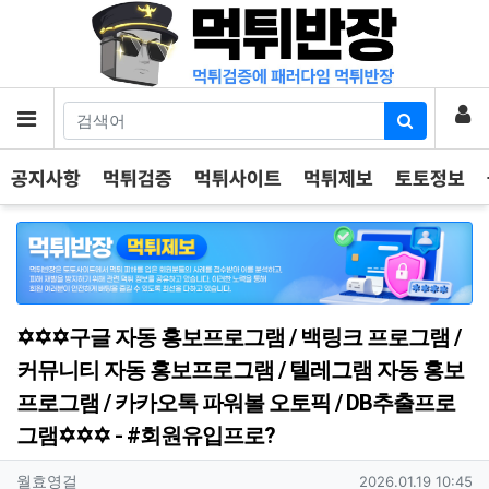
기
로
메뉴
공지사항
먹튀검증
먹튀사이트
먹튀제보
토토정보
✡️✡️✡️구글 자동 홍보프로그램 / 백링크 프로그램 /
커뮤니티 자동 홍보프로그램 / 텔레그램 자동 홍보
프로그램 / 카카오톡 파워볼 오토픽 / DB추출프로
그램✡️✡️✡️ - #회원유입프로?
작성자 정보
작성
작성일
월효영걸
2026.01.19 10:45