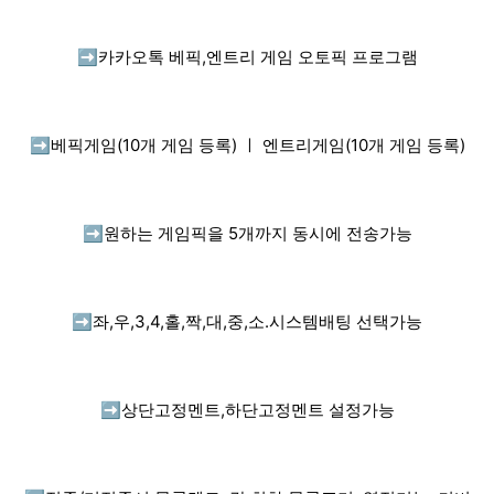
➡️
카카오톡 베픽,엔트리 게임 오토픽 프로그램
➡️
베픽게임(10개 게임 등록) ㅣ 엔트리게임(10개 게임 등록)
➡️
원하는 게임픽을 5개까지 동시에 전송가능
➡️
좌,우,3,4,홀,짝,대,중,소.시스템배팅 선택가능
➡️
상단고정멘트,하단고정멘트 설정가능