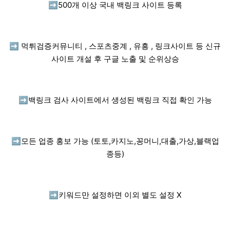
➡️
500개 이상 국내 백링크 사이트 등록
➡️
먹튀검증커뮤니티 , 스포츠중계 , 유흥 , 링크사이트 등 신규
사이트 개설 후 구글 노출 및 순위상승
➡️
백링크 검사 사이트에서 생성된 백링크 직접 확인 가능
➡️
모든 업종 홍보 가능 (토토,카지노,꽁머니,대출,가상,블랙업
종등)
➡️
키워드만 설정하면 이외 별도 설정 X