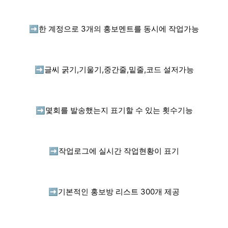
➡️
한 계정으로 3개의 홍보멘트를 동시에 작업가능
➡️
글씨 굵기,기울기,중간줄,밑줄,코드 설저가능
➡️
몇회를 발송했는지 표기할 수 있는 횟수기능
➡️
작업로그에 실시간 작업현황이 표기
➡️
기본적인 홍보방 리스트 300개 제공