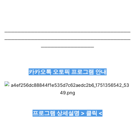
──────────────────────────────────────
──────────────────────────────────────
────────────────
카카오톡 오토픽 프로그램 안내
프로그램 상세설명 > 클릭 <