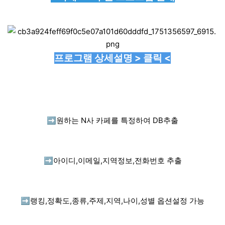
프로그램 상세설명 > 클릭 <
➡️
원하는 N사 카페를 특정하여 DB추출
➡️
아이디,이메일,지역정보,전화번호 추출
➡️
랭킹,정확도,종류,주제,지역,나이,성별 옵션설정 가능