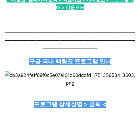
매 > 다운로드
──────────────────────────────────────
──────────────────────────────────────
────────────────
구글 국내 백링크 프로그램 안내
프로그램 상세설명 > 클릭 <