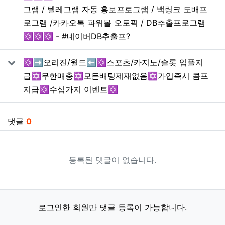
그램 / 텔레그램 자동 홍보프로그램 / 백링크 도배프
로그램 /카카오톡 파워볼 오토픽 / DB추출프로그램
✡️✡️✡️ - #네이버DB추출프?
✡️➡️오리진/월드⬅️✡️스포츠/카지노/슬롯 입플지
급✡️무한매충✡️모든배팅제재없음✡️가입즉시 콤프
지급✡️수십가지 이벤트✡️
댓글
0
등록된 댓글이 없습니다.
로그인한 회원만 댓글 등록이 가능합니다.