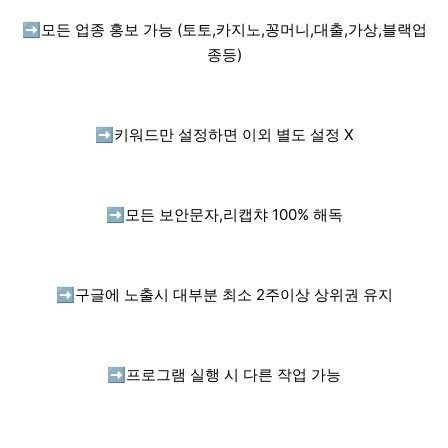
➡️
모든 업종 홍보 가능 (토토,카지노,꽁머니,대출,가상,블랙업
종등)
➡️
키워드만 설정하면 이외 별도 설정 X
➡️
모든 보안문자,리캡챠 100% 해독
➡️
구글에 노출시 대부분 최소 2주이상 상위권 유지
➡️
프로그램 실행 시 다른 작업 가능