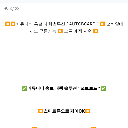
컨텐츠 정보
조회
3,123
본문
⏹⏹커뮤니티 홍보 대행솔루션 " AUTOBOARD " ⏹ 모바일에
서도 구동가능 ⏹ 모든 계정 지원 ⏹
✅커뮤니티 홍보 대행 솔루션 " 오토보드 " ✅
⏹스마트폰으로 제어OK⏹