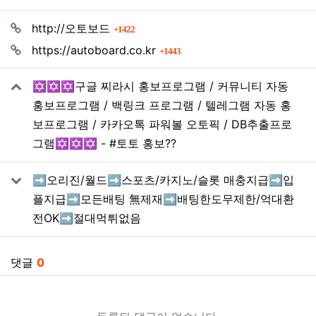
관련자료
회 연결
http://오토보드
1422
회 연결
https://autoboard.co.kr
1443
✡️✡️✡️구글 찌라시 홍보프로그램 / 커뮤니티 자동
홍보프로그램 / 백링크 프로그램 / 텔레그램 자동 홍
보프로그램 / 카카오톡 파워볼 오토픽 / DB추출프로
그램✡️✡️✡️ - #토토 홍보??
➡️오리진/월드➡️스포츠/카지노/슬롯 매충지급➡️입
플지급➡️모든배팅 無제재➡️배팅한도무제한/억대환
전OK➡️절대먹튀없음
댓글
0