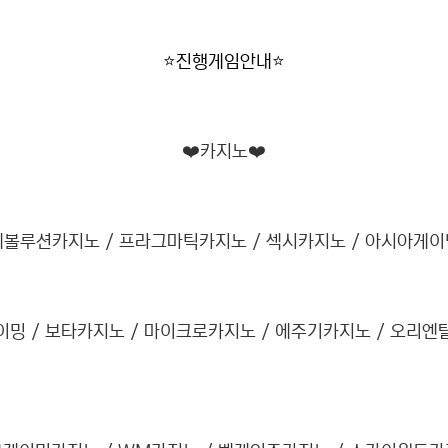
⭐️진행게임안내⭐️
❤️카지노❤️
에볼루션카지노 / 프라그마틱카지노 / 섹시카지노 / 아시아게이
밍 / 보타카지노 / 마이크로카지노 / 에주기카지노 / 오리