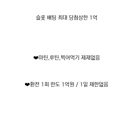
슬롯 배팅 최대 당첨상한 1억
❤️마틴,루틴,찍어먹기 제재없음
❤️환전 1회 한도 1억원 / 1일 제한없음