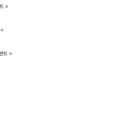
 ⭐️
⭐️
벤트 ⭐️