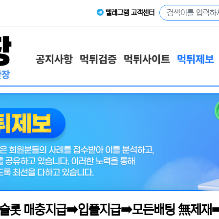
텔레그램 고객센터
공지사항
먹튀검증
먹튀사이트
먹튀제보
/슬롯 매충지급➡️입플지급➡️모든배팅 無제재