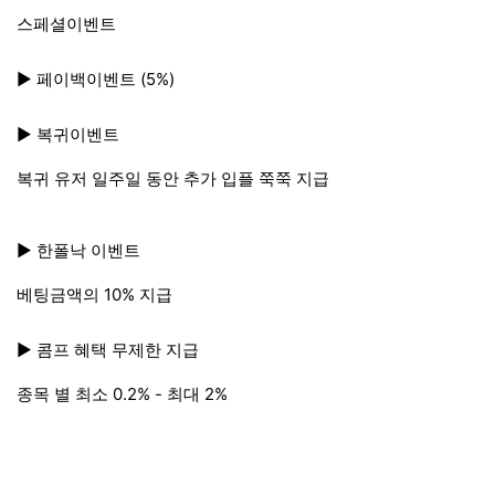
스페셜이벤트
▶️ 페이백이벤트 (5%)
▶️ 복귀이벤트
복귀 유저 일주일 동안 추가 입플 쭉쭉 지급
▶️ 한폴낙 이벤트
베팅금액의 10% 지급
▶️ 콤프 혜택 무제한 지급
종목 별 최소 0.2% - 최대 2%