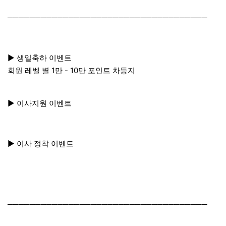
────────────────────────────────────
▶️ 생일축하 이벤트
회원 레벨 별 1만 - 10만 포인트 차등지
▶️ 이사지원 이벤트
▶️ 이사 정착 이벤트
────────────────────────────────────