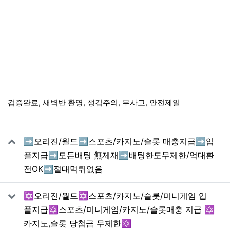
검증완료, 새벽반 환영, 챙김주의, 무사고, 안전제일
관련자료
➡️오리진/월드➡️스포츠/카지노/슬롯 매충지급➡️입
플지급➡️모든배팅 無제재➡️배팅한도무제한/억대환
전OK➡️절대먹튀없음
✡️오리진/월드✡️스포츠/카지노/슬롯/미니게임 입
플지급✡️스포츠/미니게임/카지노/슬롯매충 지급 ✡️
카지노,슬롯 당첨금 무제한✡️