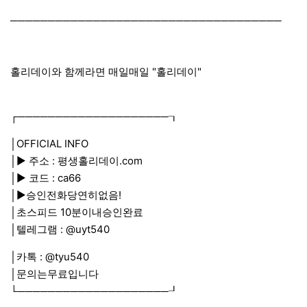
────────────────────────────────────
홀리데이와 함께라면 매일매일 "홀리데이"
┌────────────────────┒
│OFFICIAL INFO
│▶️ 주소 : 평생홀리데이.com
│▶️ 코드 : ca66
│▶️승인전화당연히없음!
│초스피드 10분이내승인완료
│텔레그램 : @uyt540
│카톡 : @tyu540
│문의는무료입니다
└────────────────────┚