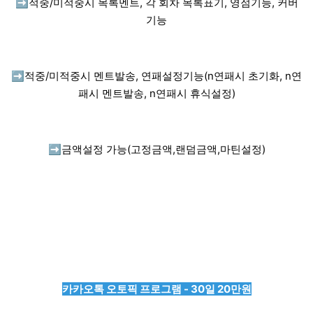
➡️
적중/미적중시 목록멘트, 각 회차 목록표기, 영점기능, 커버
기능
➡️
적중/미적중시 멘트발송, 연패설정기능(n연패시 초기화, n연
패시 멘트발송, n연패시 휴식설정)
➡️
금액설정 가능(고정금액,랜덤금액,마틴설정)
카카오톡 오토픽 프로그램 - 30일 20만원