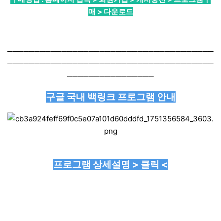
매 > 다운로드
──────────────────────────────────────
──────────────────────────────────────
────────────────
구글 국내 백링크 프로그램 안내
프로그램 상세설명 > 클릭 <