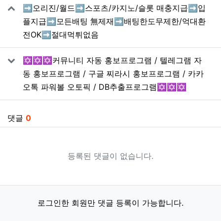
➡️오리진/월드➡️스포츠/카지노/슬롯 매충지급➡️입
플지급➡️모든배팅 無제재➡️배팅한도무제한/억대환
전OK➡️절대먹튀없음
✡️✡️✡️커뮤니티 자동 홍보프로그램 / 텔레그램 자
동 홍보프로그램 / 구글 찌라시 홍보프로그램 / 카카
오톡 파워볼 오토픽 / DB추출프로그램✡️✡️✡️
댓글
0
등록된 댓글이 없습니다.
로그인한 회원만 댓글 등록이 가능합니다.