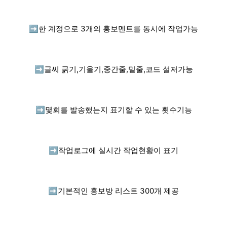
➡️
한 계정으로 3개의 홍보멘트를 동시에 작업가능
➡️
글씨 굵기,기울기,중간줄,밑줄,코드 설저가능
➡️
몇회를 발송했는지 표기할 수 있는 횟수기능
➡️
작업로그에 실시간 작업현황이 표기
➡️
기본적인 홍보방 리스트 300개 제공