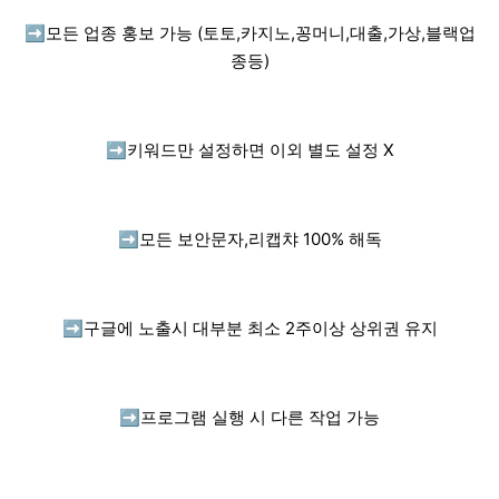
➡️
모든 업종 홍보 가능 (토토,카지노,꽁머니,대출,가상,블랙업
종등)
➡️
키워드만 설정하면 이외 별도 설정 X
➡️
모든 보안문자,리캡챠 100% 해독
➡️
구글에 노출시 대부분 최소 2주이상 상위권 유지
➡️
프로그램 실행 시 다른 작업 가능