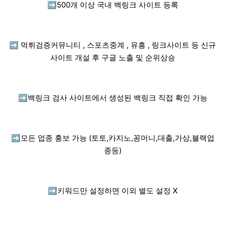
➡️
500개 이상 국내 백링크 사이트 등록
➡️
먹튀검증커뮤니티 , 스포츠중계 , 유흥 , 링크사이트 등 신규
사이트 개설 후 구글 노출 및 순위상승
➡️
백링크 검사 사이트에서 생성된 백링크 직접 확인 가능
➡️
모든 업종 홍보 가능 (토토,카지노,꽁머니,대출,가상,블랙업
종등)
➡️
키워드만 설정하면 이외 별도 설정 X