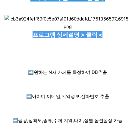
프로그램 상세설명 > 클릭 <
➡️
원하는 N사 카페를 특정하여 DB추출
➡️
아이디,이메일,지역정보,전화번호 추출
➡️
랭킹,정확도,종류,주제,지역,나이,성별 옵션설정 가능