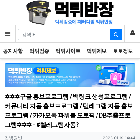
기
로
메뉴
공지사항
먹튀검증
먹튀사이트
먹튀제보
토토정보
✡️✡️✡️구글 홍보프로그램 / 백링크 생성프로그램 /
커뮤니티 자동 홍보프로그램 / 텔레그램 자동 홍보
프로그램 / 카카오톡 파워볼 오토픽 / DB추출프로
그램✡️✡️✡️ - #텔레그램자동?
작성자 정보
작성
작성일
잔병권빈
2026.01.19 14:44