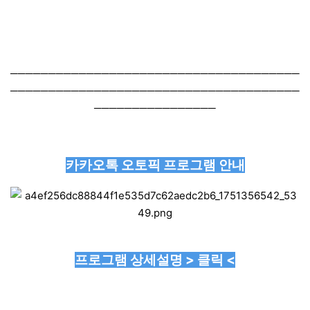
──────────────────────────────────────
──────────────────────────────────────
────────────────
카카오톡 오토픽 프로그램 안내
프로그램 상세설명 > 클릭 <