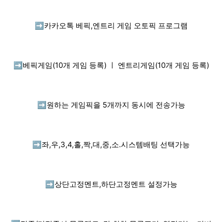
➡️
카카오톡 베픽,엔트리 게임 오토픽 프로그램
➡️
베픽게임(10개 게임 등록) ㅣ 엔트리게임(10개 게임 등록)
➡️
원하는 게임픽을 5개까지 동시에 전송가능
➡️
좌,우,3,4,홀,짝,대,중,소.시스템배팅 선택가능
➡️
상단고정멘트,하단고정멘트 설정가능